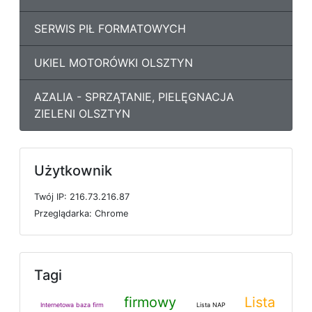
SERWIS PIŁ FORMATOWYCH
UKIEL MOTORÓWKI OLSZTYN
AZALIA - SPRZĄTANIE, PIELĘGNACJA
ZIELENI OLSZTYN
Użytkownik
T
w
ó
j
I
P: 216.73.216.87
P
r
z
e
g
l
ą
d
a
r
k
a: Chrome
Tagi
firmowy
Lista
Internetowa baza firm
Lista NAP