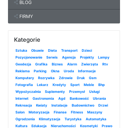
BLOG
FIRMY
Kategorie
Sztuka
Obuwie
Dieta
Transport
Dzieci
Pozycjonowanie
Serwis
Agencja
Projekty
Lampy
Geodezja
Grafika
Biznes
Alarm
Zwierzęta
Rtv
Reklama
Parking
Okna
Uroda
Informacje
Komputery
Rozrywka
Zdrowie
Druk
Gsm
Fotografia
Lekarz
Kredyty
Sport
Meble
Bhp
Wypożyczalnia
Suplementy
Przemysł
Usługi
Internet
Gastronomia
Agd
Bankowość
Ubrania
Rekreacja
Kwiaty
Instalacje
Budownictwo
Drzwi
Salon
Motoryzacja
Finanse
Fitness
Maszyny
Ogrodzenia
Klimatyzacja
Turystyka
Automatyka
Kultura
Edukacja
Nieruchomości
Kosmetyki
Prawo