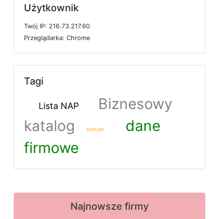
Użytkownik
T
w
ó
j
I
P: 216.73.217.60
P
r
z
e
g
l
ą
d
a
r
k
a: Chrome
Tagi
Biznesowy
Lista NAP
katalog
dane
kontakt
firmowe
Najnowsze firmy