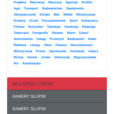
Projekty
Rekreacja
Maszyny
Agencja
Grafika
Agd
Transport
Budownictwo
Suplementy
Ubezpieczenia
Sztuka
Bhp
Meble
Klimatyzacja
Kredyty
Drzwi
Pozycjonowanie
Sport
Komputery
Fitness
Rozrywka
Telewizja
Geodezja
Edukacja
Zwierzęta
Fotografia
Obuwie
Alarm
Dzieci
Gastronomia
Usługi
Przemysł
Bankowość
Salon
Reklama
Lampy
Okna
Finanse
Nieruchomości
Motoryzacja
Prawo
Ogrodzenia
Instalacje
Lekarz
Biznes
Serwis
Uroda
Informacje
Wypożyczalnia
Rtv
Automatyka
NAJLEPSZE STRONY
KAMERY SŁUPSK
KAMERY SŁUPSK