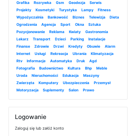
Grafika
Rozrywka
Gsm
Geodezja
Serwis
Projekty
Kosmetyki
Turystyka
Lampy
Fitness
Wypożyczalnia
Bankowość
Biznes
Telewizja
Dieta
Ogrodzenia
Agencja
Sport
Okna
Sztuka
Pozycjonowanie
Reklama
Kwiaty
Gastronomia
Lekarz
Transport
Dzieci
Parking
Instalacje
Finanse
Zdrowie
Drzwi
Kredyty
Obuwie
Alarm
Internet
Usługi
Rekreacja
Ubrania
Klimatyzacja
Rtv
Informacje
Automatyka
Druk
Agd
Fotografia
Budownictwo
Kultura
Bhp
Meble
Uroda
Nieruchomości
Edukacja
Maszyny
Zwierzęta
Komputery
Ubezpieczenia
Przemysł
Motoryzacja
Suplementy
Salon
Prawo
Logowanie
Zaloguj się lub załóż konto