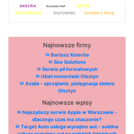
adres
siedziba
Wizytówki NAP
internetowy
biurowiec
kontakt z firmą
Najnowsze firmy
Bartosz Koterba
Seo Solutions
Serwis pił formatowych
Ukiel motorówki Olsztyn
Azalia - sprzątanie, pielęgnacja zieleni
Olsztyn
Najnowsze wpisy
Najszybszy serwis Apple w Warszawie -
dlaczego czas ma znaczenie?
Target Auto usługa wynajmu aut - solidna
usługa wynajmu aut na polskich lotniskach