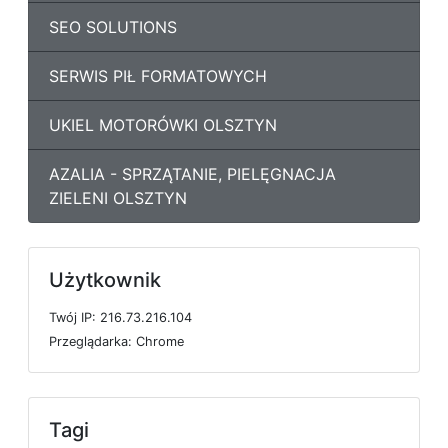
SEO SOLUTIONS
SERWIS PIŁ FORMATOWYCH
UKIEL MOTORÓWKI OLSZTYN
AZALIA - SPRZĄTANIE, PIELĘGNACJA
ZIELENI OLSZTYN
Użytkownik
T
w
ó
j
I
P: 216.73.216.104
P
r
z
e
g
l
ą
d
a
r
k
a: Chrome
Tagi