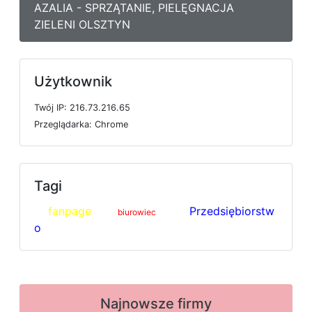
AZALIA - SPRZĄTANIE, PIELĘGNACJA
ZIELENI OLSZTYN
Użytkownik
T
w
ó
j
I
P: 216.73.216.65
P
r
z
e
g
l
ą
d
a
r
k
a: Chrome
Tagi
fanpage
Przedsiębiorstw
biurowiec
o
Najnowsze firmy