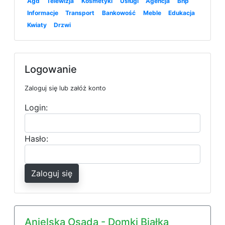
Agd
Telewizja
Kosmetyki
Usługi
Agencja
Bhp
Informacje
Transport
Bankowość
Meble
Edukacja
Kwiaty
Drzwi
Logowanie
Zaloguj się lub załóż konto
Login:
Hasło:
Zaloguj się
Anielska Osada - Domki Białka