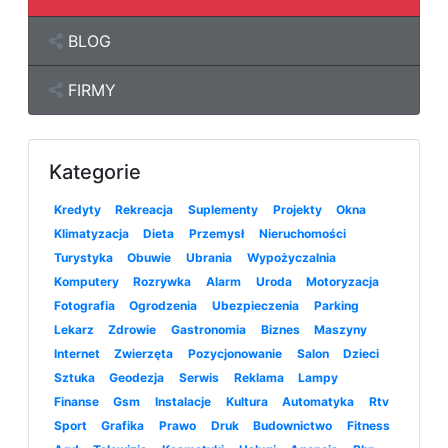
BLOG
FIRMY
Kategorie
Kredyty
Rekreacja
Suplementy
Projekty
Okna
Klimatyzacja
Dieta
Przemysł
Nieruchomości
Turystyka
Obuwie
Ubrania
Wypożyczalnia
Komputery
Rozrywka
Alarm
Uroda
Motoryzacja
Fotografia
Ogrodzenia
Ubezpieczenia
Parking
Lekarz
Zdrowie
Gastronomia
Biznes
Maszyny
Internet
Zwierzęta
Pozycjonowanie
Salon
Dzieci
Sztuka
Geodezja
Serwis
Reklama
Lampy
Finanse
Gsm
Instalacje
Kultura
Automatyka
Rtv
Sport
Grafika
Prawo
Druk
Budownictwo
Fitness