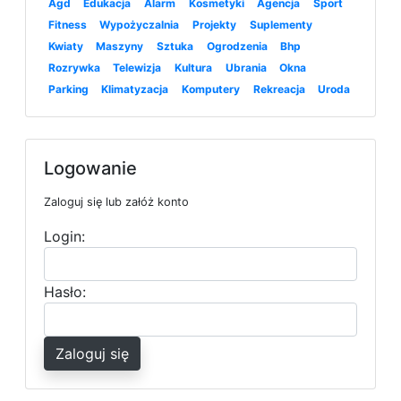
Agd
Edukacja
Alarm
Kosmetyki
Agencja
Sport
Fitness
Wypożyczalnia
Projekty
Suplementy
Kwiaty
Maszyny
Sztuka
Ogrodzenia
Bhp
Rozrywka
Telewizja
Kultura
Ubrania
Okna
Parking
Klimatyzacja
Komputery
Rekreacja
Uroda
Logowanie
Zaloguj się lub załóż konto
Login:
Hasło:
Zaloguj się