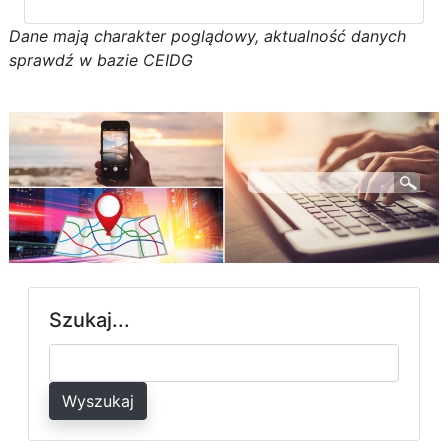
D
a
n
e
m
a
j
ą
c
h
a
r
a
k
t
e
r poglądowy,
a
k
t
u
a
l
n
o
ś
ć
d
a
n
y
c
h
s
p
r
a
w
d
ź w bazie CEIDG
Szukaj...
Wyszukaj