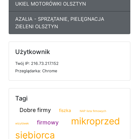
UKIEL MOTORÓWKI OLSZTYN
AZALIA - SPRZĄTANIE, PIELĘGNACJA
ZIELENI OLSZTYN
Użytkownik
T
w
ó
j
I
P: 216.73.217.152
P
r
z
e
g
l
ą
d
a
r
k
a: Chrome
Tagi
Dobre firmy
fiszka
NAP lista firmowych
mikroprzed
firmowy
wizytówek
siębiorca