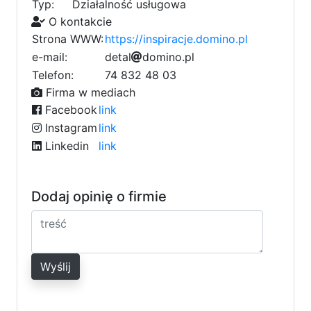
Typ:
Działalność usługowa
O kontakcie
Strona WWW:
https://inspiracje.domino.pl
e-mail:
8
d
e
4
t
a
f
l
d
o
m
i
n
o
0
.
p
l
0
e
d
Telefon:
74 832 48 03
7
Firma w mediach
Facebook
link
Instagram
link
Linkedin
link
Dodaj opinię o firmie
Wyślij