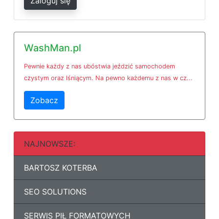
Zaloguj się
WashMan.pl
Pewnie każdy z nas ubóstwia jeździć samochodem
czystym oraz lśniącym. Na pewno każdemu z nas w cz...
Zobacz
NAJNOWSZE:
BARTOSZ KOTERBA
SEO SOLUTIONS
SERWIS PIŁ FORMATOWYCH