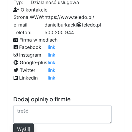
Typ:
Działalność usługowa
O kontakcie
Strona WWW:
https://www.teledo.pl/
e-mail:
d
a
n
i
e
9
l
b
7
u
r
k
a
c
k
3
i
5
t
1
e
l
e
d
o
f
.
p
l
f
4
6
2
5
Telefon:
500 200 944
a
0
Firma w mediach
Facebook
link
Instagram
link
Google-plus
link
Twitter
link
Linkedin
link
Dodaj opinię o firmie
Wyślij