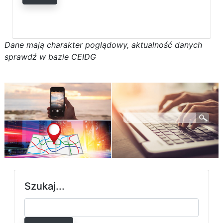
D
a
n
e
m
a
j
ą
c
h
a
r
a
k
t
e
r poglądowy,
a
k
t
u
a
l
n
o
ś
ć
d
a
n
y
c
h
s
p
r
a
w
d
ź w bazie CEIDG
Szukaj...