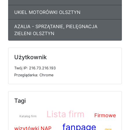
UKIEL MOTORÓWKI OLSZTYN
AZALIA - SPRZĄTANIE, PIELĘGNACJA
ZIELENI OLSZTYN
Użytkownik
T
w
ó
j
I
P: 216.73.216.193
P
r
z
e
g
l
ą
d
a
r
k
a: Chrome
Tagi
Lista firm
Firmowe
Katalog firm
fanpage
wizytówki NAP
dane