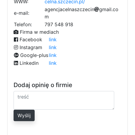
WWW:
celna.szczecin.pl/
a
g
e
n
c
j
a
c
e
l
f
n
a
s
z
c
c
z
e
1
c
i
n
g
m
a
i
l
6
.
c
o
c
e-mail:
m
a
8
6
Telefon:
797 548 918
Firma w mediach
Facebook
link
Instagram
link
Google-plus
link
Linkedin
link
Dodaj opinię o firmie
Wyślij