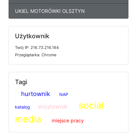
UKIEL MOTORÓWKI OLSZTYN
Użytkownik
T
w
ó
j
I
P: 216.73.216.164
P
r
z
e
g
l
ą
d
a
r
k
a: Chrome
Tagi
hurtownik
NAP
social
wizytownik
katalog
media
miejsce pracy