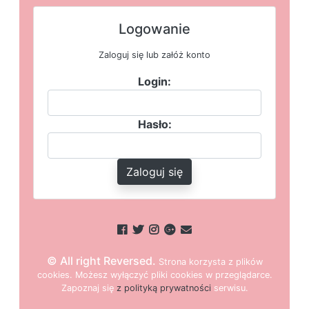
Logowanie
Zaloguj się lub załóż konto
Login:
Hasło:
Zaloguj się
© All right Reversed.
Strona
k
o
r
z
y
s
t
a z plików
cookies.
M
o
ż
e
s
z
w
y
ł
ą
c
z
y
ć
p
l
i
k
i
c
o
o
k
i
e
s w przeglądarce.
Z
a
p
o
z
n
a
j
s
i
ę
z polityką prywatności
s
e
r
w
i
s
u.