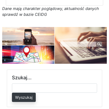
D
a
n
e
m
a
j
ą
c
h
a
r
a
k
t
e
r poglądowy,
a
k
t
u
a
l
n
o
ś
ć
d
a
n
y
c
h
s
p
r
a
w
d
ź w bazie CEIDG
Szukaj...
Wyszukaj