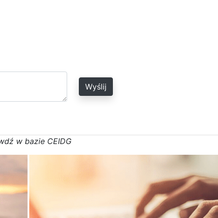
Wyślij
w
d
ź w bazie CEIDG