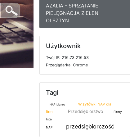
AZALIA - SPRZĄTANIE,
PIELĘGNACJA ZIELENI
OLSZTYN
Użytkownik
T
w
ó
j
I
P: 216.73.216.53
P
r
z
e
g
l
ą
d
a
r
k
a: Chrome
Tagi
Wizytówki NAP dla
NAP biznes
Przedsiębiorstwo
firm
Firmy
lista
przedsiębiorczość
NAP