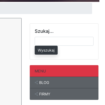
Szukaj...
Wyszukaj
MENU
BLOG
FIRMY