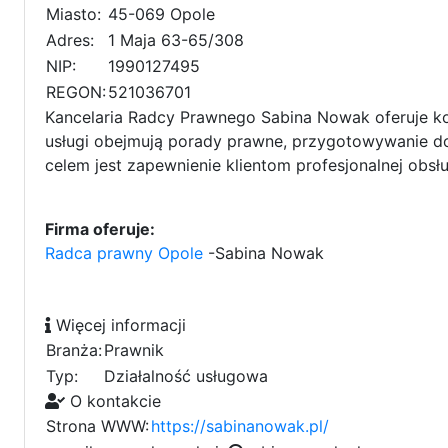
Miasto:
45-069 Opole
Adres:
1 Maja 63-65/308
NIP:
1990127495
REGON:
521036701
Kancelaria Radcy Prawnego Sabina Nowak oferuje k
usługi obejmują porady prawne, przygotowywanie d
celem jest zapewnienie klientom profesjonalnej obs
Firma oferuje:
Radca prawny Opole
-Sabina Nowak
Więcej informacji
Branża:
Prawnik
Typ:
Działalność usługowa
O kontakcie
Strona WWW:
https://sabinanowak.pl/