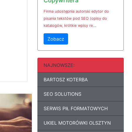
Copywritera
Firma udostępnia autorski edytor do
pisania tekstów pod SEO (opisy do
katalogów, krótkie wpisy re...
Zobacz
NAJNOWSZE:
BARTOSZ KOTERBA
SEO SOLUTIONS
SERWIS PIŁ FORMATOWYCH
UKIEL MOTORÓWKI OLSZTYN