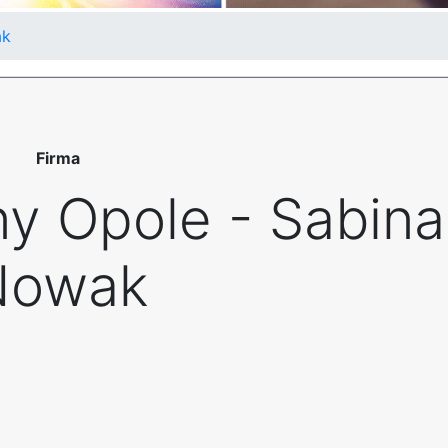
ak
Firma
y Opole - Sabina
Nowak