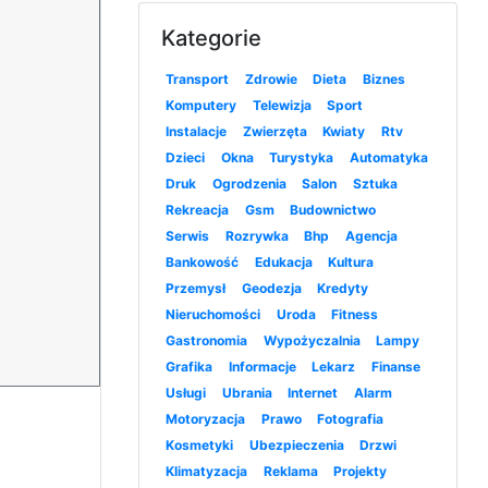
Kategorie
Transport
Zdrowie
Dieta
Biznes
Komputery
Telewizja
Sport
Instalacje
Zwierzęta
Kwiaty
Rtv
Dzieci
Okna
Turystyka
Automatyka
Druk
Ogrodzenia
Salon
Sztuka
Rekreacja
Gsm
Budownictwo
Serwis
Rozrywka
Bhp
Agencja
Bankowość
Edukacja
Kultura
Przemysł
Geodezja
Kredyty
Nieruchomości
Uroda
Fitness
Gastronomia
Wypożyczalnia
Lampy
Grafika
Informacje
Lekarz
Finanse
Usługi
Ubrania
Internet
Alarm
Motoryzacja
Prawo
Fotografia
Kosmetyki
Ubezpieczenia
Drzwi
Klimatyzacja
Reklama
Projekty