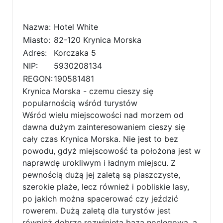
Nazwa:
Hotel White
Miasto:
82-120 Krynica Morska
Adres:
Korczaka 5
NIP:
5930208134
REGON:
190581481
Krynica Morska - czemu cieszy się
popularnością wśród turystów
Wśród wielu miejscowości nad morzem od
dawna dużym zainteresowaniem cieszy się
cały czas Krynica Morska. Nie jest to bez
powodu, gdyż miejscowość ta położona jest w
naprawdę urokliwym i ładnym miejscu. Z
pewnością dużą jej zaletą są piaszczyste,
szerokie plaże, lecz również i pobliskie lasy,
po jakich można spacerować czy jeździć
rowerem. Dużą zaletą dla turystów jest
również dobrze rozwinięta baza noclegowa, a