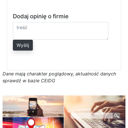
Dodaj opinię o firmie
Wyślij
D
a
n
e
m
a
j
ą
c
h
a
r
a
k
t
e
r poglądowy,
a
k
t
u
a
l
n
o
ś
ć
d
a
n
y
c
h
s
p
r
a
w
d
ź w bazie CEIDG