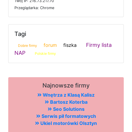
T
w
ó
j
I
P: 216.73.217.70
P
r
z
e
g
l
ą
d
a
r
k
a: Chrome
Tagi
Firmy lista
forum
fiszka
Dobre firmy
NAP
Polskie firmy
Najnowsze firmy
Wnętrza z Klasą Kalisz
Bartosz Koterba
Seo Solutions
Serwis pił formatowych
Ukiel motorówki Olsztyn