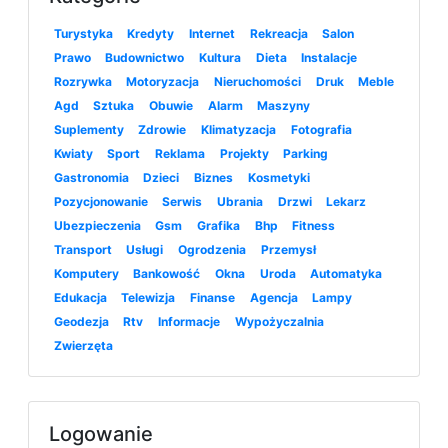
Turystyka
Kredyty
Internet
Rekreacja
Salon
Prawo
Budownictwo
Kultura
Dieta
Instalacje
Rozrywka
Motoryzacja
Nieruchomości
Druk
Meble
Agd
Sztuka
Obuwie
Alarm
Maszyny
Suplementy
Zdrowie
Klimatyzacja
Fotografia
Kwiaty
Sport
Reklama
Projekty
Parking
Gastronomia
Dzieci
Biznes
Kosmetyki
Pozycjonowanie
Serwis
Ubrania
Drzwi
Lekarz
Ubezpieczenia
Gsm
Grafika
Bhp
Fitness
Transport
Usługi
Ogrodzenia
Przemysł
Komputery
Bankowość
Okna
Uroda
Automatyka
Edukacja
Telewizja
Finanse
Agencja
Lampy
Geodezja
Rtv
Informacje
Wypożyczalnia
Zwierzęta
Logowanie