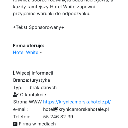
każdy tamtejszy Hotel White zapewni
przyjemne warunki do odpoczynku.
+Tekst Sponsorowany+
Firma oferuje:
Hotel White
-
Więcej informacji
Branża:
turystyka
Typ:
brak danych
O kontakcie
Strona WWW:
https://krynicamorskahotele.pl/
e-mail:
h
o
t
0
e
l
6
b
k
r
y
n
i
c
a
m
o
r
s
k
d
a
e
h
b
o
t
e
l
6
e
.
p
l
1
d
d
Telefon:
55 246 82 39
b
Firma w mediach