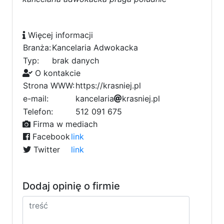
Więcej informacji
Branża:
Kancelaria Adwokacka
Typ:
brak danych
O kontakcie
Strona WWW:
https://krasniej.pl
e-mail:
k
a
n
c
e
l
6
a
r
i
a
c
k
r
a
s
a
n
i
e
j
.
p
l
0
Telefon:
512 091 675
Firma w mediach
Facebook
link
Twitter
link
Dodaj opinię o firmie