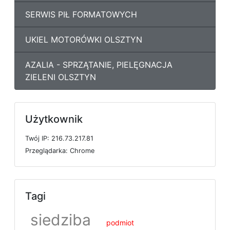
SERWIS PIŁ FORMATOWYCH
UKIEL MOTORÓWKI OLSZTYN
AZALIA - SPRZĄTANIE, PIELĘGNACJA
ZIELENI OLSZTYN
Użytkownik
T
w
ó
j
I
P: 216.73.217.81
P
r
z
e
g
l
ą
d
a
r
k
a: Chrome
Tagi
siedziba
podmiot