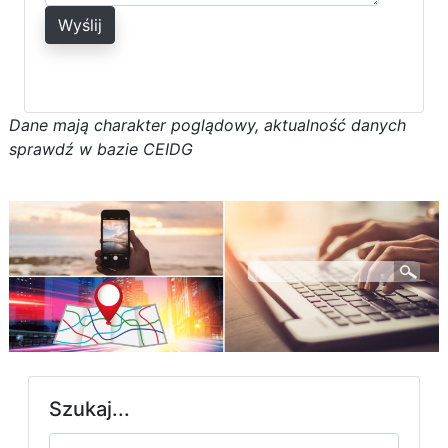
Wyślij
D
a
n
e
m
a
j
ą
c
h
a
r
a
k
t
e
r poglądowy,
a
k
t
u
a
l
n
o
ś
ć
d
a
n
y
c
h
s
p
r
a
w
d
ź w bazie CEIDG
Szukaj...