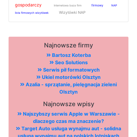
gospodarczy
firmowy
Internetowa baza firm
NAP
Wizytówki NAP
lista firmowych wizytówek
Najnowsze firmy
Bartosz Koterba
Seo Solutions
Serwis pił formatowych
Ukiel motorówki Olsztyn
Azalia - sprzątanie, pielęgnacja zieleni
Olsztyn
Najnowsze wpisy
Najszybszy serwis Apple w Warszawie -
dlaczego czas ma znaczenie?
Target Auto usługa wynajmu aut - solidna
usługa wynajmu aut na polskich lotniskach