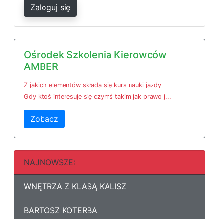
Zaloguj się
Ośrodek Szkolenia Kierowców
AMBER
Z jakich elementów składa się kurs nauki jazdy
Gdy ktoś interesuje się czymś takim jak prawo j...
Zobacz
NAJNOWSZE:
WNĘTRZA Z KLASĄ KALISZ
BARTOSZ KOTERBA