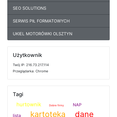
SEO SOLUTIONS
SERWIS PIŁ FORMATOWYCH
UKIEL MOTORÓWKI OLSZTYN
Użytkownik
T
w
ó
j
I
P: 216.73.217.114
P
r
z
e
g
l
ą
d
a
r
k
a: Chrome
Tagi
hurtownik
NAP
Dobre firmy
kartoteka
dane
lista