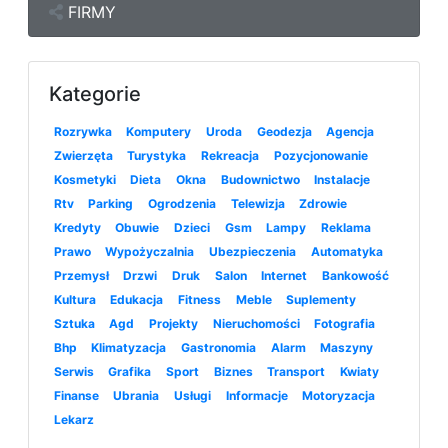
FIRMY
Kategorie
Rozrywka
Komputery
Uroda
Geodezja
Agencja
Zwierzęta
Turystyka
Rekreacja
Pozycjonowanie
Kosmetyki
Dieta
Okna
Budownictwo
Instalacje
Rtv
Parking
Ogrodzenia
Telewizja
Zdrowie
Kredyty
Obuwie
Dzieci
Gsm
Lampy
Reklama
Prawo
Wypożyczalnia
Ubezpieczenia
Automatyka
Przemysł
Drzwi
Druk
Salon
Internet
Bankowość
Kultura
Edukacja
Fitness
Meble
Suplementy
Sztuka
Agd
Projekty
Nieruchomości
Fotografia
Bhp
Klimatyzacja
Gastronomia
Alarm
Maszyny
Serwis
Grafika
Sport
Biznes
Transport
Kwiaty
Finanse
Ubrania
Usługi
Informacje
Motoryzacja
Lekarz