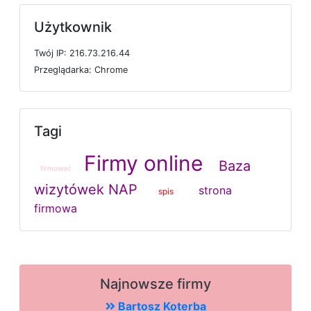
Użytkownik
T
w
ó
j
I
P: 216.73.216.44
P
r
z
e
g
l
ą
d
a
r
k
a: Chrome
Tagi
Firmy online
Baza
firmować
wizytówek NAP
strona
spis
firmowa
Najnowsze firmy
Bartosz Koterba