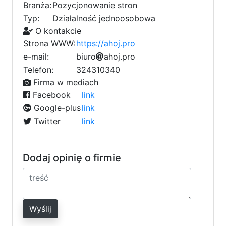
Branża:
Pozycjonowanie stron
Typ:
Działalność jednoosobowa
O kontakcie
Strona WWW:
https://ahoj.pro
e-mail:
b
8
i
u
e
r
o
0
a
h
o
j
.
p
r
o
7
5
Telefon:
324310340
e
Firma w mediach
Facebook
link
Google-plus
link
Twitter
link
Dodaj opinię o firmie
Wyślij