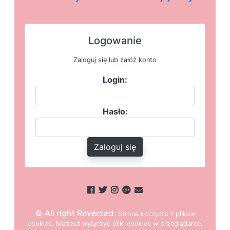
Logowanie
Zaloguj się lub załóż konto
Login:
Hasło:
Zaloguj się
© All right Reversed.
Strona
k
o
r
z
y
s
t
a z plików
cookies.
M
o
ż
e
s
z
w
y
ł
ą
c
z
y
ć
p
l
i
k
i
c
o
o
k
i
e
s w przeglądarce.