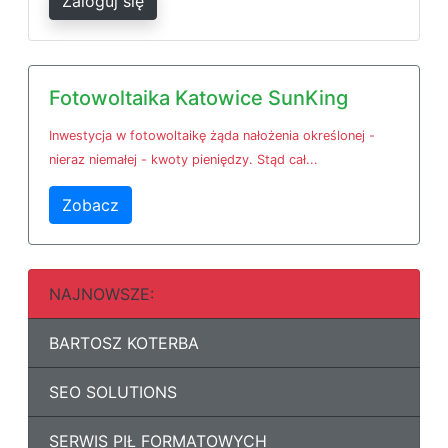
Zaloguj się
Fotowoltaika Katowice SunKing
Inwestycja w fotowoltaikę żąda nałożenia określonej -
nieraz niemałej - kwoty pieniędzy. Stąd cał...
Zobacz
NAJNOWSZE:
BARTOSZ KOTERBA
SEO SOLUTIONS
SERWIS PIŁ FORMATOWYCH