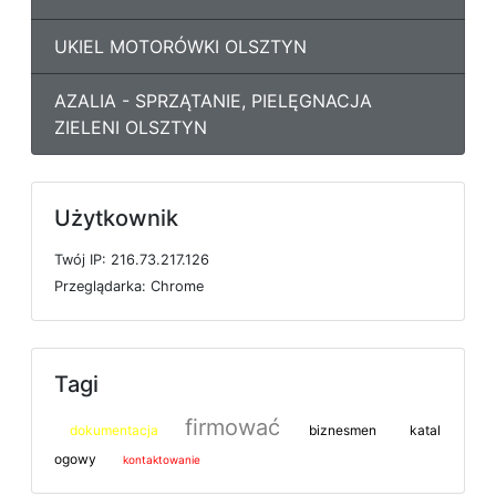
UKIEL MOTORÓWKI OLSZTYN
AZALIA - SPRZĄTANIE, PIELĘGNACJA
ZIELENI OLSZTYN
Użytkownik
T
w
ó
j
I
P: 216.73.217.126
P
r
z
e
g
l
ą
d
a
r
k
a: Chrome
Tagi
firmować
dokumentacja
biznesmen
katal
ogowy
kontaktowanie