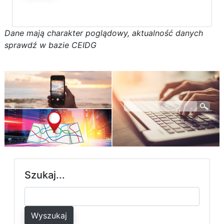
D
a
n
e
m
a
j
ą
c
h
a
r
a
k
t
e
r poglądowy,
a
k
t
u
a
l
n
o
ś
ć
d
a
n
y
c
h
s
p
r
a
w
d
ź w bazie CEIDG
Szukaj...
Wyszukaj