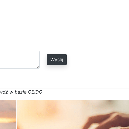
Wyślij
w
d
ź w bazie CEIDG