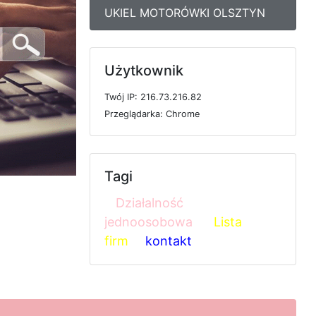
UKIEL MOTORÓWKI OLSZTYN
Użytkownik
T
w
ó
j
I
P: 216.73.216.82
P
r
z
e
g
l
ą
d
a
r
k
a: Chrome
Tagi
Działalność
jednoosobowa
Lista
firm
kontakt