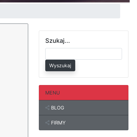
Szukaj...
Wyszukaj
MENU
BLOG
FIRMY