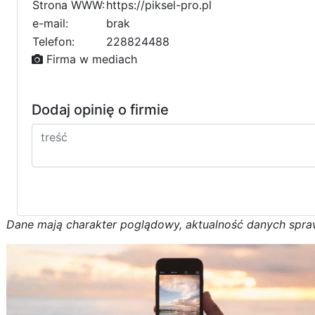
Strona WWW:
https://piksel-pro.pl
e-mail:
brak
Telefon:
228824488
Firma w mediach
Dodaj opinię o firmie
D
a
n
e
m
a
j
ą
c
h
a
r
a
k
t
e
r poglądowy,
a
k
t
u
a
l
n
o
ś
ć
d
a
n
y
c
h
s
p
r
a