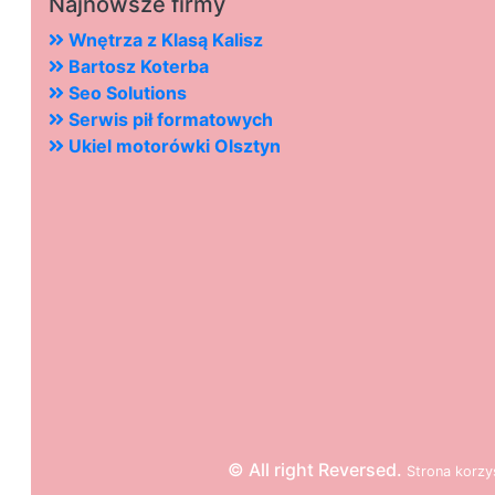
Najnowsze firmy
Wnętrza z Klasą Kalisz
Bartosz Koterba
Seo Solutions
Serwis pił formatowych
Ukiel motorówki Olsztyn
© All right Reversed.
Strona
k
o
r
z
y