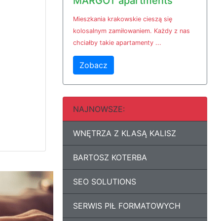
MARGOT apartments
Mieszkania krakowskie cieszą się
kolosalnym zamiłowaniem. Każdy z nas
chciałby takie apartamenty ...
Zobacz
NAJNOWSZE:
WNĘTRZA Z KLASĄ KALISZ
BARTOSZ KOTERBA
SEO SOLUTIONS
SERWIS PIŁ FORMATOWYCH