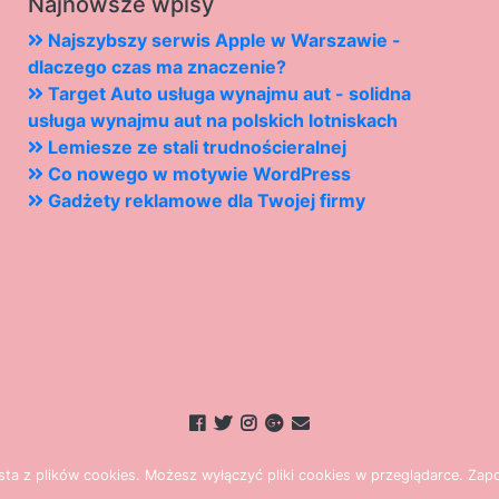
Najnowsze wpisy
Najszybszy serwis Apple w Warszawie -
dlaczego czas ma znaczenie?
Target Auto usługa wynajmu aut - solidna
usługa wynajmu aut na polskich lotniskach
Lemiesze ze stali trudnościeralnej
Co nowego w motywie WordPress
Gadżety reklamowe dla Twojej firmy
s
t
a z plików cookies.
M
o
ż
e
s
z
w
y
ł
ą
c
z
y
ć
p
l
i
k
i
c
o
o
k
i
e
s w przeglądarce.
Z
a
p