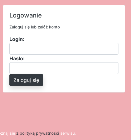
Logowanie
Zaloguj się lub załóż konto
Login:
Hasło:
Zaloguj się
o
z
n
a
j
s
i
ę
z polityką prywatności
s
e
r
w
i
s
u.