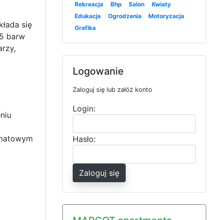
Rekreacja
Bhp
Salon
Kwiaty
Edukacja
Ogrodzenia
Motoryzacja
łada się
Grafika
25 barw
rzy,
Logowanie
Zaloguj się lub załóż konto
Login:
niu
 matowym
Hasło:
Zaloguj się