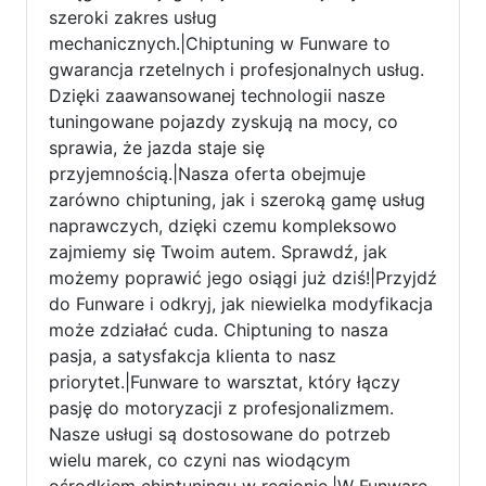
szeroki zakres usług
mechanicznych.|Chiptuning w Funware to
gwarancja rzetelnych i profesjonalnych usług.
Dzięki zaawansowanej technologii nasze
tuningowane pojazdy zyskują na mocy, co
sprawia, że jazda staje się
przyjemnością.|Nasza oferta obejmuje
zarówno chiptuning, jak i szeroką gamę usług
naprawczych, dzięki czemu kompleksowo
zajmiemy się Twoim autem. Sprawdź, jak
możemy poprawić jego osiągi już dziś!|Przyjdź
do Funware i odkryj, jak niewielka modyfikacja
może zdziałać cuda. Chiptuning to nasza
pasja, a satysfakcja klienta to nasz
priorytet.|Funware to warsztat, który łączy
pasję do motoryzacji z profesjonalizmem.
Nasze usługi są dostosowane do potrzeb
wielu marek, co czyni nas wiodącym
ośrodkiem chiptuningu w regionie.|W Funware