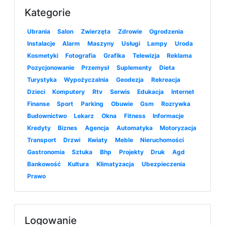
Kategorie
Ubrania
Salon
Zwierzęta
Zdrowie
Ogrodzenia
Instalacje
Alarm
Maszyny
Usługi
Lampy
Uroda
Kosmetyki
Fotografia
Grafika
Telewizja
Reklama
Pozycjonowanie
Przemysł
Suplementy
Dieta
Turystyka
Wypożyczalnia
Geodezja
Rekreacja
Dzieci
Komputery
Rtv
Serwis
Edukacja
Internet
Finanse
Sport
Parking
Obuwie
Gsm
Rozrywka
Budownictwo
Lekarz
Okna
Fitness
Informacje
Kredyty
Biznes
Agencja
Automatyka
Motoryzacja
Transport
Drzwi
Kwiaty
Meble
Nieruchomości
Gastronomia
Sztuka
Bhp
Projekty
Druk
Agd
Bankowość
Kultura
Klimatyzacja
Ubezpieczenia
Prawo
Logowanie