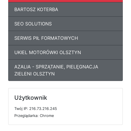
BARTOSZ KOTERBA
SEO SOLUTIONS
SERWIS PIŁ FORMATOWYCH
UKIEL MOTORÓWKI OLSZTYN
AZALIA - SPRZĄTANIE, PIELĘGNACJA
ZIELENI OLSZTYN
Użytkownik
T
w
ó
j
I
P: 216.73.216.245
P
r
z
e
g
l
ą
d
a
r
k
a: Chrome