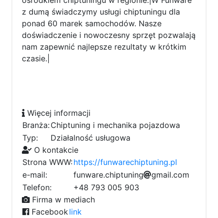
z dumą świadczymy usługi chiptuningu dla
ponad 60 marek samochodów. Nasze
doświadczenie i nowoczesny sprzęt pozwalają
nam zapewnić najlepsze rezultaty w krótkim
czasie.|
Więcej informacji
Branża:
Chiptuning i mechanika pojazdowa
Typ:
Działalność usługowa
O kontakcie
Strona WWW:
https://funwarechiptuning.pl
e-mail:
f
u
n
w
a
1
r
e
.
c
h
0
i
p
t
u
n
i
n
g
g
m
a
i
l
.
c
d
o
7
m
d
3
Telefon:
+48 793 005 903
f
7
Firma w mediach
Facebook
link