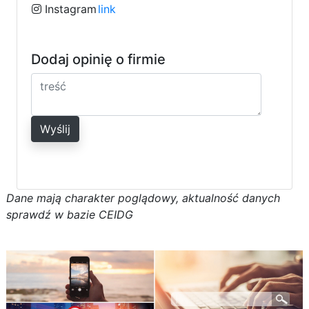
Instagram
link
Dodaj opinię o firmie
Wyślij
D
a
n
e
m
a
j
ą
c
h
a
r
a
k
t
e
r poglądowy,
a
k
t
u
a
l
n
o
ś
ć
d
a
n
y
c
h
s
p
r
a
w
d
ź w bazie CEIDG