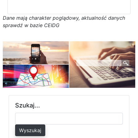
D
a
n
e
m
a
j
ą
c
h
a
r
a
k
t
e
r poglądowy,
a
k
t
u
a
l
n
o
ś
ć
d
a
n
y
c
h
s
p
r
a
w
d
ź w bazie CEIDG
Szukaj...
Wyszukaj