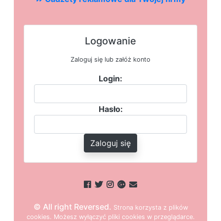
Logowanie
Zaloguj się lub załóż konto
Login:
Hasło:
Zaloguj się
© All right Reversed.
Strona
k
o
r
z
y
s
t
a z plików
cookies.
M
o
ż
e
s
z
w
y
ł
ą
c
z
y
ć
p
l
i
k
i
c
o
o
k
i
e
s w przeglądarce.