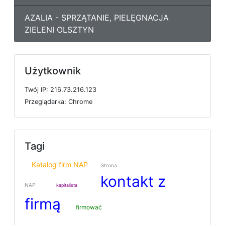
AZALIA - SPRZĄTANIE, PIELĘGNACJA
ZIELENI OLSZTYN
Użytkownik
T
w
ó
j
I
P: 216.73.216.123
P
r
z
e
g
l
ą
d
a
r
k
a: Chrome
Tagi
Katalog firm NAP
Strona
kontakt z
NAP
kapitalista
firmą
firmować