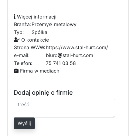
Więcej informacji
Branża:
Przemysł metalowy
Typ:
Spółka
O kontakcie
Strona WWW:
https://www.stal-hurt.com/
e-mail:
6
b
i
u
r
4
o
s
t
a
l
-
h
u
r
t
a
.
c
o
m
0
Telefon:
75 741 03 58
9
Firma w mediach
Dodaj opinię o firmie
Wyślij