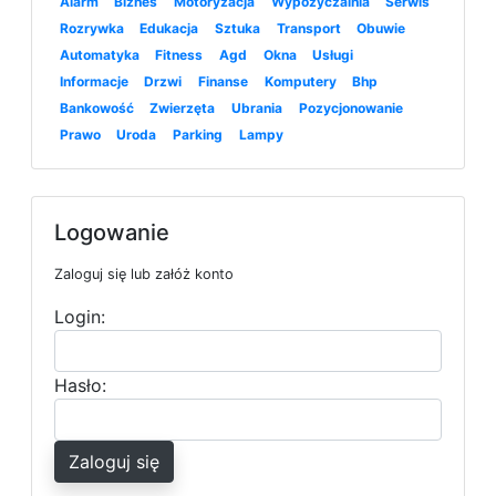
Alarm
Biznes
Motoryzacja
Wypożyczalnia
Serwis
Rozrywka
Edukacja
Sztuka
Transport
Obuwie
Automatyka
Fitness
Agd
Okna
Usługi
Informacje
Drzwi
Finanse
Komputery
Bhp
Bankowość
Zwierzęta
Ubrania
Pozycjonowanie
Prawo
Uroda
Parking
Lampy
Logowanie
Zaloguj się lub załóż konto
Login:
Hasło:
Zaloguj się