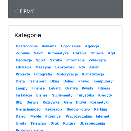
FIRMY
Kategorie
Gastronomia
Reklama
Ogrodzenia
Agencja
Zdrowie
Salon
Automatyka
Ubrania
Obuwie
Agd
Geodezja
Sport
Sztuka
Informacje
Zwierzęta
Edukacja
Maszyny
Bankowość
Rtv
Alarm
Projekty
Fotografia
Motoryzacja
Klimatyzacja
Dieta
Transport
Okna
Usługi
Prawo
Komputery
Lampy
Finanse
Lekarz
Grafika
Kwiaty
Fitness
Instalacje
Biznes
Suplementy
Turystyka
Kredyty
Bhp
Serwis
Rozrywka
Gsm
Drzwi
Kosmetyki
Nieruchomości
Rekreacja
Budownictwo
Parking
Dzieci
Meble
Przemysł
Wypożyczalnia
Internet
Uroda
Telewizja
Druk
Kultura
Ubezpieczenia
Pozycjonowanie