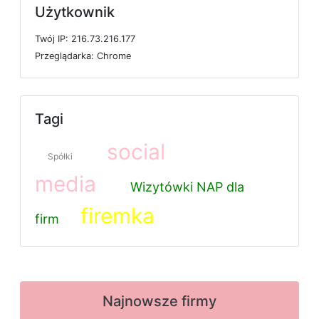
Użytkownik
T
w
ó
j
I
P: 216.73.216.177
P
r
z
e
g
l
ą
d
a
r
k
a: Chrome
Tagi
social
Spółki
media
Wizytówki NAP dla
firemka
firm
Najnowsze firmy