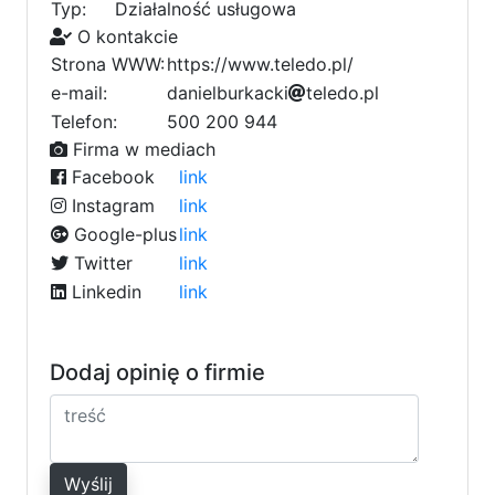
Typ:
Działalność usługowa
O kontakcie
Strona WWW:
https://www.teledo.pl/
e-mail:
d
a
n
i
e
l
b
u
r
k
a
c
k
i
t
2
e
l
e
b
d
o
.
p
l
8
8
Telefon:
500 200 944
0
Firma w mediach
Facebook
link
Instagram
link
Google-plus
link
Twitter
link
Linkedin
link
Dodaj opinię o firmie
Wyślij