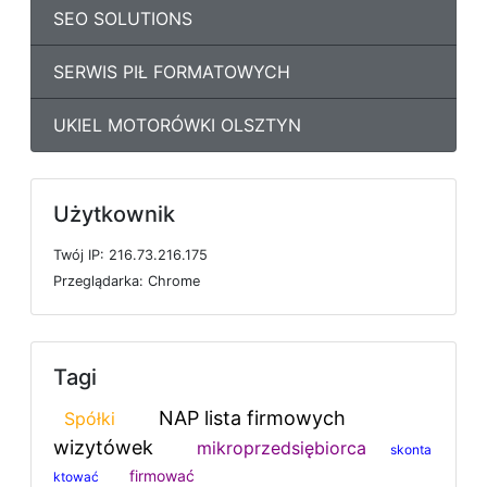
SEO SOLUTIONS
SERWIS PIŁ FORMATOWYCH
UKIEL MOTORÓWKI OLSZTYN
Użytkownik
T
w
ó
j
I
P: 216.73.216.175
P
r
z
e
g
l
ą
d
a
r
k
a: Chrome
Tagi
NAP lista firmowych
Spółki
wizytówek
mikroprzedsiębiorca
skonta
firmować
ktować