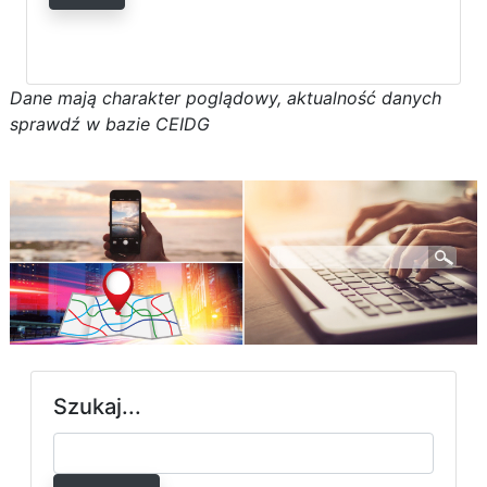
D
a
n
e
m
a
j
ą
c
h
a
r
a
k
t
e
r poglądowy,
a
k
t
u
a
l
n
o
ś
ć
d
a
n
y
c
h
s
p
r
a
w
d
ź w bazie CEIDG
Szukaj...