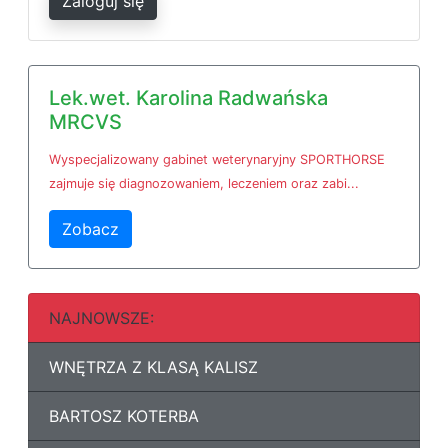
Zaloguj się
Lek.wet. Karolina Radwańska
MRCVS
Wyspecjalizowany gabinet weterynaryjny SPORTHORSE
zajmuje się diagnozowaniem, leczeniem oraz zabi...
Zobacz
NAJNOWSZE:
WNĘTRZA Z KLASĄ KALISZ
BARTOSZ KOTERBA