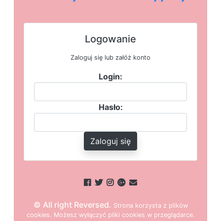
Logowanie
Zaloguj się lub załóż konto
Login:
Hasło:
Zaloguj się
© All right Reversed.
Strona
k
o
r
z
y
s
t
a z plików
cookies.
M
o
ż
e
s
z
w
y
ł
ą
c
z
y
ć
p
l
i
k
i
c
o
o
k
i
e
s w przeglądarce.