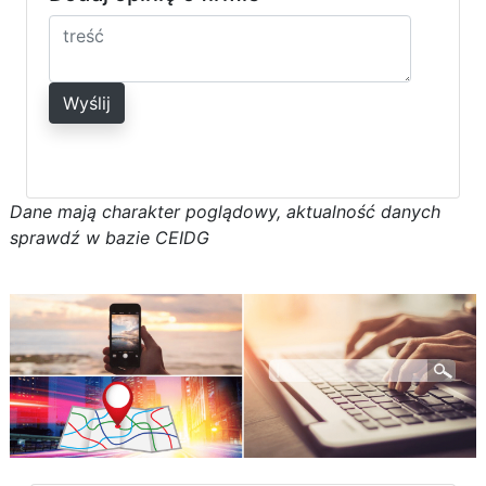
Wyślij
D
a
n
e
m
a
j
ą
c
h
a
r
a
k
t
e
r poglądowy,
a
k
t
u
a
l
n
o
ś
ć
d
a
n
y
c
h
s
p
r
a
w
d
ź w bazie CEIDG