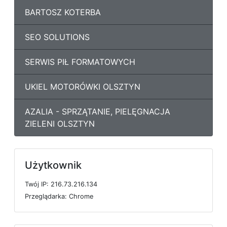
BARTOSZ KOTERBA
SEO SOLUTIONS
SERWIS PIŁ FORMATOWYCH
UKIEL MOTORÓWKI OLSZTYN
AZALIA - SPRZĄTANIE, PIELĘGNACJA
ZIELENI OLSZTYN
Użytkownik
T
w
ó
j
I
P: 216.73.216.134
P
r
z
e
g
l
ą
d
a
r
k
a: Chrome