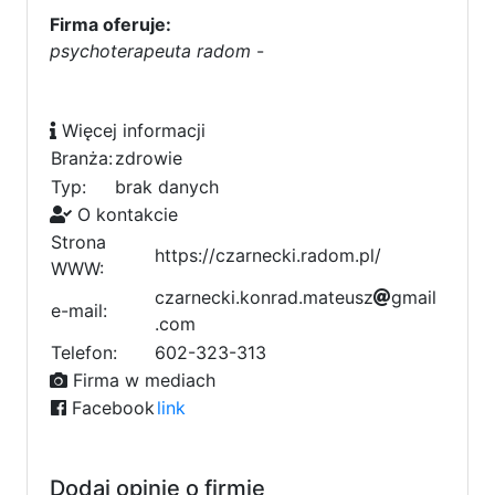
Firma oferuje:
psychoterapeuta radom
-
Więcej informacji
Branża:
zdrowie
Typ:
brak danych
O kontakcie
Strona
https://czarnecki.radom.pl/
WWW:
c
c
z
a
r
n
e
c
k
i
.
k
o
n
b
r
a
2
d
.
d
m
a
t
e
u
s
z
2
g
m
a
i
l
e-mail:
1
.
c
2
o
m
8
7
c
b
7
Telefon:
602-323-313
f
Firma w mediach
Facebook
link
Dodaj opinię o firmie