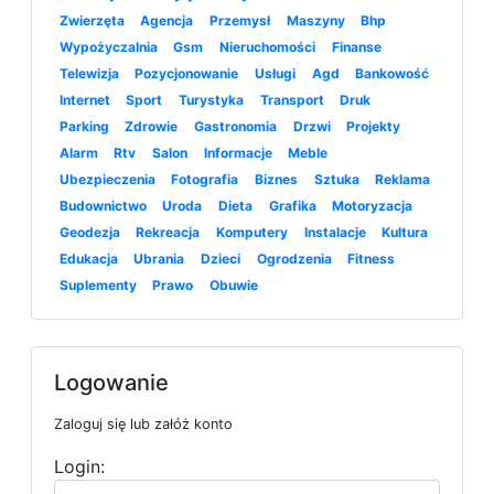
Zwierzęta
Agencja
Przemysł
Maszyny
Bhp
Wypożyczalnia
Gsm
Nieruchomości
Finanse
Telewizja
Pozycjonowanie
Usługi
Agd
Bankowość
Internet
Sport
Turystyka
Transport
Druk
Parking
Zdrowie
Gastronomia
Drzwi
Projekty
Alarm
Rtv
Salon
Informacje
Meble
Ubezpieczenia
Fotografia
Biznes
Sztuka
Reklama
Budownictwo
Uroda
Dieta
Grafika
Motoryzacja
Geodezja
Rekreacja
Komputery
Instalacje
Kultura
Edukacja
Ubrania
Dzieci
Ogrodzenia
Fitness
Suplementy
Prawo
Obuwie
Logowanie
Zaloguj się lub załóż konto
Login: