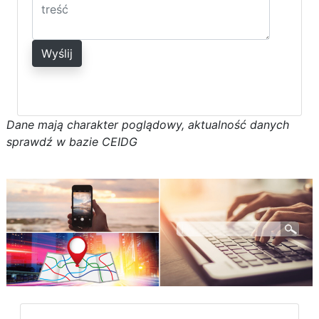
Wyślij
D
a
n
e
m
a
j
ą
c
h
a
r
a
k
t
e
r poglądowy,
a
k
t
u
a
l
n
o
ś
ć
d
a
n
y
c
h
s
p
r
a
w
d
ź w bazie CEIDG