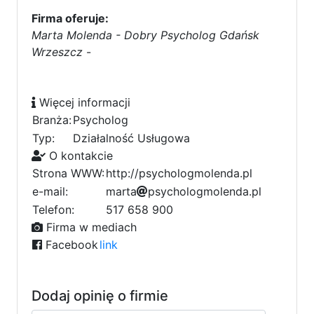
Firma oferuje:
Marta Molenda - Dobry Psycholog Gdańsk
Wrzeszcz
-
Więcej informacji
Branża:
Psycholog
Typ:
Działalność Usługowa
O kontakcie
Strona WWW:
http://psychologmolenda.pl
e-mail:
m
a
r
a
t
a
p
s
y
c
h
o
l
o
g
m
o
l
e
n
d
9
a
c
.
7
p
5
l
8
d
f
6
Telefon:
517 658 900
f
0
Firma w mediach
Facebook
link
Dodaj opinię o firmie