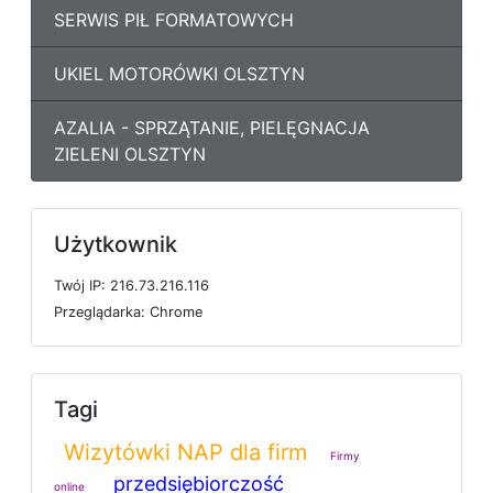
SERWIS PIŁ FORMATOWYCH
UKIEL MOTORÓWKI OLSZTYN
AZALIA - SPRZĄTANIE, PIELĘGNACJA
ZIELENI OLSZTYN
Użytkownik
T
w
ó
j
I
P: 216.73.216.116
P
r
z
e
g
l
ą
d
a
r
k
a: Chrome
Tagi
Wizytówki NAP dla firm
Firmy
przedsiębiorczość
online