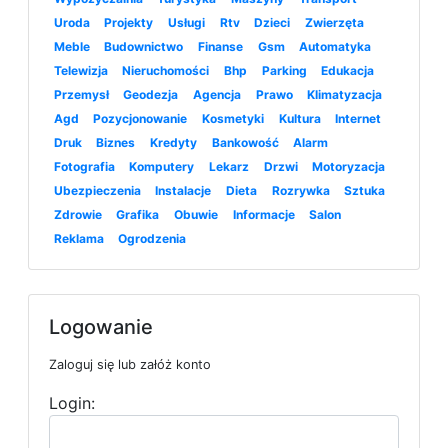
Uroda
Projekty
Usługi
Rtv
Dzieci
Zwierzęta
Meble
Budownictwo
Finanse
Gsm
Automatyka
Telewizja
Nieruchomości
Bhp
Parking
Edukacja
Przemysł
Geodezja
Agencja
Prawo
Klimatyzacja
Agd
Pozycjonowanie
Kosmetyki
Kultura
Internet
Druk
Biznes
Kredyty
Bankowość
Alarm
Fotografia
Komputery
Lekarz
Drzwi
Motoryzacja
Ubezpieczenia
Instalacje
Dieta
Rozrywka
Sztuka
Zdrowie
Grafika
Obuwie
Informacje
Salon
Reklama
Ogrodzenia
Logowanie
Zaloguj się lub załóż konto
Login: