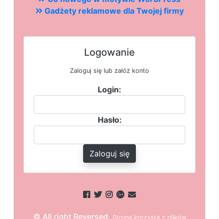
Gadżety reklamowe dla Twojej firmy
Logowanie
Zaloguj się lub załóż konto
Login:
Hasło:
Zaloguj się
© All right Reversed.
Strona
k
o
r
z
y
s
t
a z plików