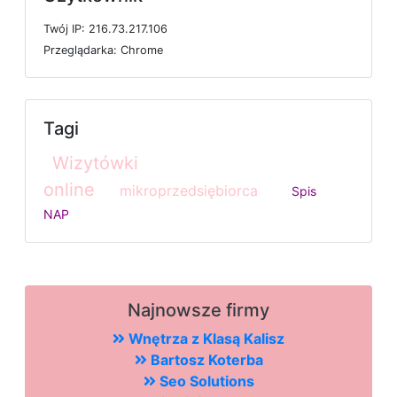
T
w
ó
j
I
P: 216.73.217.106
P
r
z
e
g
l
ą
d
a
r
k
a: Chrome
Tagi
Wizytówki
online
mikroprzedsiębiorca
Spis
NAP
Najnowsze firmy
Wnętrza z Klasą Kalisz
Bartosz Koterba
Seo Solutions