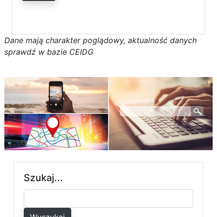
D
a
n
e
m
a
j
ą
c
h
a
r
a
k
t
e
r poglądowy,
a
k
t
u
a
l
n
o
ś
ć
d
a
n
y
c
h
s
p
r
a
w
d
ź w bazie CEIDG
Szukaj...