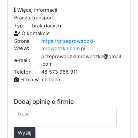
Więcej informacji
Branża:
transport
Typ:
brak danych
O kontakcie
Strona
https://przeprowadzki-
WWW:
mroweczka.com.pl
p
r
d
z
e
p
r
d
o
w
9
a
9
d
5
z
k
i
m
f
r
1
o
w
0
e
c
z
k
a
0
g
m
8
a
i
l
e-mail:
.
c
9
o
m
4
e
3
d
a
4
Telefon:
48 573 966 911
2
Firma w mediach
Dodaj opinię o firmie
Wyślij