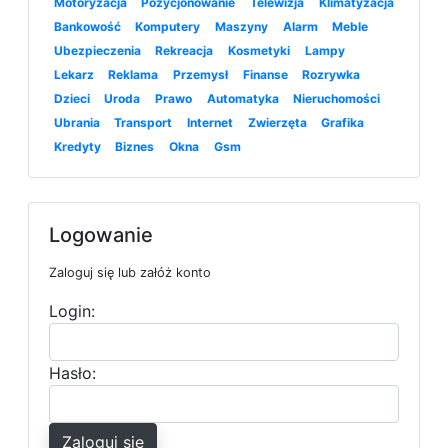
Motoryzacja
Pozycjonowanie
Telewizja
Klimatyzacja
Bankowość
Komputery
Maszyny
Alarm
Meble
Ubezpieczenia
Rekreacja
Kosmetyki
Lampy
Lekarz
Reklama
Przemysł
Finanse
Rozrywka
Dzieci
Uroda
Prawo
Automatyka
Nieruchomości
Ubrania
Transport
Internet
Zwierzęta
Grafika
Kredyty
Biznes
Okna
Gsm
Logowanie
Zaloguj się lub załóż konto
Login:
Hasło:
Zaloguj się