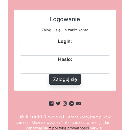
Logowanie
Zaloguj się lub załóż konto
Login:
Hasło:
Zaloguj się
© All right Reversed.
Strona
k
o
r
z
y
s
t
a z plików
cookies.
M
o
ż
e
s
z
w
y
ł
ą
c
z
y
ć
p
l
i
k
i
c
o
o
k
i
e
s w przeglądarce.
Z
a
p
o
z
n
a
j
s
i
ę
z polityką prywatności
s
e
r
w
i
s
u.