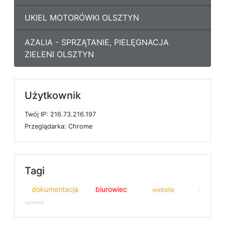
UKIEL MOTORÓWKI OLSZTYN
AZALIA - SPRZĄTANIE, PIELĘGNACJA
ZIELENI OLSZTYN
Użytkownik
T
w
ó
j
I
P: 216.73.216.197
P
r
z
e
g
l
ą
d
a
r
k
a: Chrome
Tagi
dokumentacja
biurowiec
website
l
ogowanie