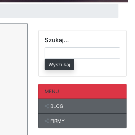
Szukaj...
Wyszukaj
MENU
BLOG
FIRMY