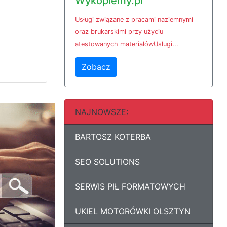
Wykopiemy.pl
Usługi związane z pracami naziemnymi
oraz brukarskimi przy użyciu
atestowanych materiałówUsługi...
Zobacz
NAJNOWSZE:
BARTOSZ KOTERBA
SEO SOLUTIONS
SERWIS PIŁ FORMATOWYCH
UKIEL MOTORÓWKI OLSZTYN