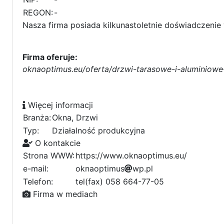
REGON:
-
Nasza firma posiada kilkunastoletnie doświadczenie w
Firma oferuje:
oknaoptimus.eu/oferta/drzwi-tarasowe-i-aluminiowe
Więcej informacji
Branża:
Okna, Drzwi
Typ:
Działalność produkcyjna
O kontakcie
Strona WWW:
https://www.oknaoptimus.eu/
e-mail:
o
b
k
n
a
f
o
d
p
8
t
i
1
m
u
s
4
w
p
.
b
p
l
d
8
6
5
8
Telefon:
tel(fax) 058 664-77-05
6
0
Firma w mediach