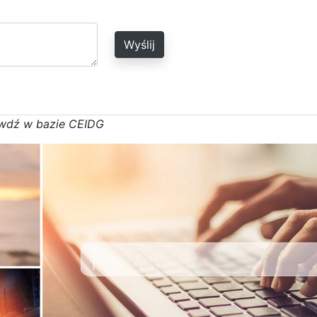
Wyślij
w
d
ź w bazie CEIDG