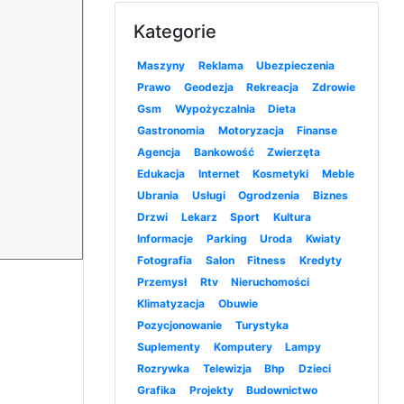
Kategorie
Maszyny
Reklama
Ubezpieczenia
Prawo
Geodezja
Rekreacja
Zdrowie
Gsm
Wypożyczalnia
Dieta
Gastronomia
Motoryzacja
Finanse
Agencja
Bankowość
Zwierzęta
Edukacja
Internet
Kosmetyki
Meble
Ubrania
Usługi
Ogrodzenia
Biznes
Drzwi
Lekarz
Sport
Kultura
Informacje
Parking
Uroda
Kwiaty
Fotografia
Salon
Fitness
Kredyty
Przemysł
Rtv
Nieruchomości
Klimatyzacja
Obuwie
Pozycjonowanie
Turystyka
Suplementy
Komputery
Lampy
Rozrywka
Telewizja
Bhp
Dzieci
Grafika
Projekty
Budownictwo