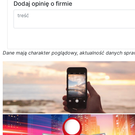
Dodaj opinię o firmie
D
a
n
e
m
a
j
ą
c
h
a
r
a
k
t
e
r poglądowy,
a
k
t
u
a
l
n
o
ś
ć
d
a
n
y
c
h
s
p
r
a