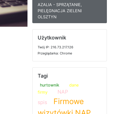
AZALIA - SPRZĄTANIE,
PIELĘGNACJA ZIELENI
OLSZTYN
Użytkownik
T
w
ó
j
I
P: 216.73.217.126
P
r
z
e
g
l
ą
d
a
r
k
a: Chrome
Tagi
hurtownik
dane
NAP
firmy
Firmowe
spis
wizytówki NAP