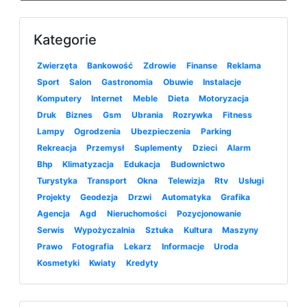
Kategorie
Zwierzęta
Bankowość
Zdrowie
Finanse
Reklama
Sport
Salon
Gastronomia
Obuwie
Instalacje
Komputery
Internet
Meble
Dieta
Motoryzacja
Druk
Biznes
Gsm
Ubrania
Rozrywka
Fitness
Lampy
Ogrodzenia
Ubezpieczenia
Parking
Rekreacja
Przemysł
Suplementy
Dzieci
Alarm
Bhp
Klimatyzacja
Edukacja
Budownictwo
Turystyka
Transport
Okna
Telewizja
Rtv
Usługi
Projekty
Geodezja
Drzwi
Automatyka
Grafika
Agencja
Agd
Nieruchomości
Pozycjonowanie
Serwis
Wypożyczalnia
Sztuka
Kultura
Maszyny
Prawo
Fotografia
Lekarz
Informacje
Uroda
Kosmetyki
Kwiaty
Kredyty