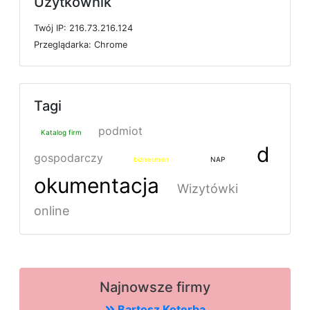
Użytkownik
T
w
ó
j
I
P: 216.73.216.124
P
r
z
e
g
l
ą
d
a
r
k
a: Chrome
Tagi
podmiot
Katalog firm
d
gospodarczy
biznesmen
NAP
okumentacja
Wizytówki
online
Najnowsze firmy
Bartosz Koterba