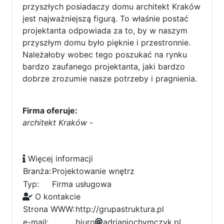
przyszłych posiadaczy domu architekt Kraków
jest najważniejszą figurą. To właśnie postać
projektanta odpowiada za to, by w naszym
przyszłym domu było pięknie i przestronnie.
Należałoby wobec tego poszukać na rynku
bardzo zaufanego projektanta, jaki bardzo
dobrze zrozumie nasze potrzeby i pragnienia.
Firma oferuje:
architekt Kraków
-
Więcej informacji
Branża:
Projektowanie wnętrz
Typ:
Firma usługowa
O kontakcie
Strona WWW:
http://grupastruktura.pl
e-mail:
b
i
u
6
r
o
a
d
r
a
i
a
2
n
j
o
c
h
y
m
3
c
z
y
k
.
p
l