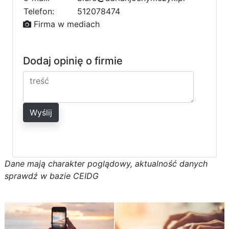
7
b
2
Telefon:
512078474
1
2
0
Firma w mediach
Dodaj opinię o firmie
Wyślij
D
a
n
e
m
a
j
ą
c
h
a
r
a
k
t
e
r poglądowy,
a
k
t
u
a
l
n
o
ś
ć
d
a
n
y
c
h
s
p
r
a
w
d
ź w bazie CEIDG