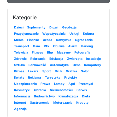
Kategorie
Dzieci
Suplementy
Drzwi
Geodezja
Pozycjonowanie
Wypożyczalnia
Usługi
Kultura
Meble
Finanse
Uroda
Rozrywka
Ogrodzenia
Transport
Gsm
Rtv
Obuwie
Alarm
Parking
Telewizja
Fitness
Bhp
Maszyny
Fotografia
Zdrowie
Rekreacja
Edukacja
Zwierzęta
Instalacje
Sztuka
Bankowość
Automatyka
Okna
Komputery
Biznes
Lekarz
Sport
Druk
Grafika
Salon
Kwiaty
Reklama
Turystyka
Projekty
Ubezpieczenia
Prawo
Lampy
Agd
Przemysł
Kosmetyki
Ubrania
Nieruchomości
Serwis
Informacje
Budownictwo
Klimatyzacja
Dieta
Internet
Gastronomia
Motoryzacja
Kredyty
Agencja