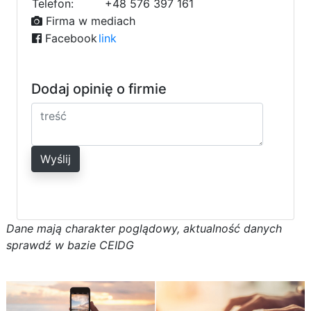
Telefon:
+48 576 397 161
Firma w mediach
Facebook
link
Dodaj opinię o firmie
Wyślij
D
a
n
e
m
a
j
ą
c
h
a
r
a
k
t
e
r poglądowy,
a
k
t
u
a
l
n
o
ś
ć
d
a
n
y
c
h
s
p
r
a
w
d
ź w bazie CEIDG