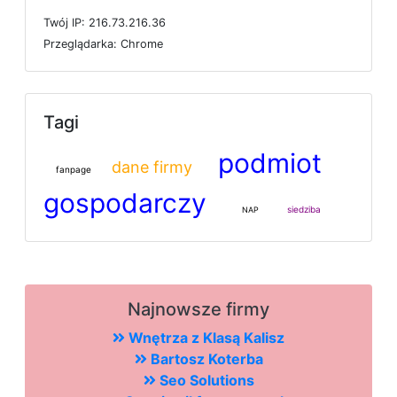
T
w
ó
j
I
P: 216.73.216.36
P
r
z
e
g
l
ą
d
a
r
k
a: Chrome
Tagi
podmiot
dane firmy
fanpage
gospodarczy
siedziba
NAP
Najnowsze firmy
Wnętrza z Klasą Kalisz
Bartosz Koterba
Seo Solutions