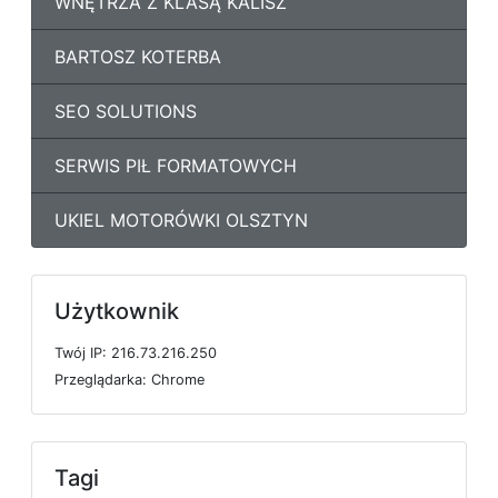
WNĘTRZA Z KLASĄ KALISZ
BARTOSZ KOTERBA
SEO SOLUTIONS
SERWIS PIŁ FORMATOWYCH
UKIEL MOTORÓWKI OLSZTYN
Użytkownik
T
w
ó
j
I
P: 216.73.216.250
P
r
z
e
g
l
ą
d
a
r
k
a: Chrome
Tagi