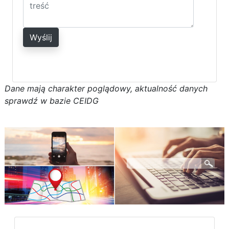
Wyślij
D
a
n
e
m
a
j
ą
c
h
a
r
a
k
t
e
r poglądowy,
a
k
t
u
a
l
n
o
ś
ć
d
a
n
y
c
h
s
p
r
a
w
d
ź w bazie CEIDG