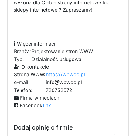
wykona dla Ciebie strony internetowe lub
sklepy internetowe ? Zapraszamy!
Więcej informacji
Branża:
Projektowanie stron WWW
Typ:
Działalność usługowa
O kontakcie
Strona WWW:
https://wpwoo.pl
e-mail:
i
n
f
9
o
w
p
a
w
9
o
o
.
p
l
d
2
Telefon:
720752572
7
Firma w mediach
Facebook
link
Dodaj opinię o firmie