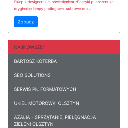
Sklep z designerskim oświetleniem zFabryki.pl prezentuje
oryginalne lampy podłogowe, sufitowe ora...
Zobacz
NAJNOWSZE:
BARTOSZ KOTERBA
SEO SOLUTIONS
SERWIS PIŁ FORMATOWYCH
UKIEL MOTORÓWKI OLSZTYN
AZALIA - SPRZĄTANIE, PIELĘGNACJA
ZIELENI OLSZTYN