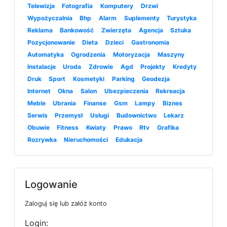
Telewizja
Fotografia
Komputery
Drzwi
Wypożyczalnia
Bhp
Alarm
Suplementy
Turystyka
Reklama
Bankowość
Zwierzęta
Agencja
Sztuka
Pozycjonowanie
Dieta
Dzieci
Gastronomia
Automatyka
Ogrodzenia
Motoryzacja
Maszyny
Instalacje
Uroda
Zdrowie
Agd
Projekty
Kredyty
Druk
Sport
Kosmetyki
Parking
Geodezja
Internet
Okna
Salon
Ubezpieczenia
Rekreacja
Meble
Ubrania
Finanse
Gsm
Lampy
Biznes
Serwis
Przemysł
Usługi
Budownictwo
Lekarz
Obuwie
Fitness
Kwiaty
Prawo
Rtv
Grafika
Rozrywka
Nieruchomości
Edukacja
Logowanie
Zaloguj się lub załóż konto
Login: