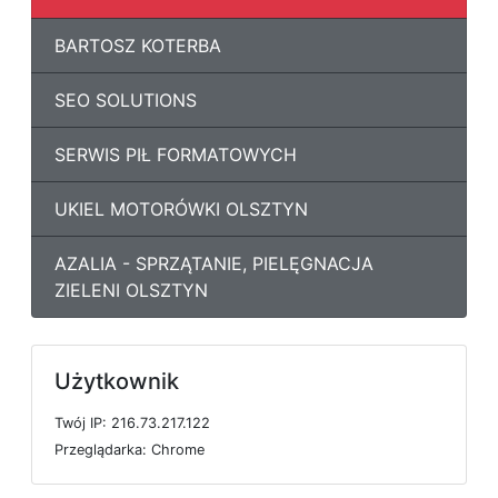
BARTOSZ KOTERBA
SEO SOLUTIONS
SERWIS PIŁ FORMATOWYCH
UKIEL MOTORÓWKI OLSZTYN
AZALIA - SPRZĄTANIE, PIELĘGNACJA
ZIELENI OLSZTYN
Użytkownik
T
w
ó
j
I
P: 216.73.217.122
P
r
z
e
g
l
ą
d
a
r
k
a: Chrome