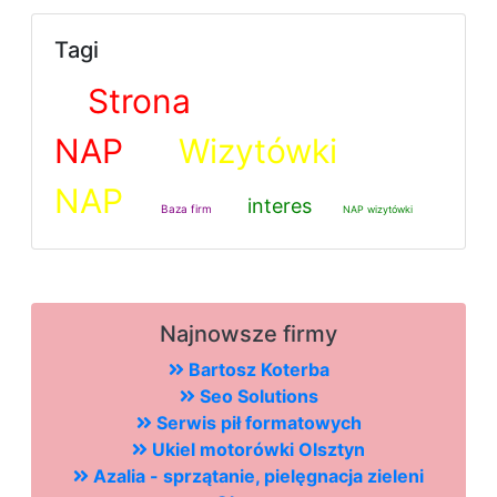
Tagi
Strona
NAP
Wizytówki
NAP
interes
Baza firm
NAP wizytówki
Najnowsze firmy
Bartosz Koterba
Seo Solutions
Serwis pił formatowych
Ukiel motorówki Olsztyn
Azalia - sprzątanie, pielęgnacja zieleni