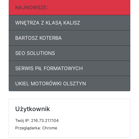
NAJNOWSZE:
WNĘTRZA Z KLASĄ KALISZ
BARTOSZ KOTERBA
SEO SOLUTIONS
SERWIS PIŁ FORMATOWYCH
UKIEL MOTORÓWKI OLSZTYN
Użytkownik
T
w
ó
j
I
P: 216.73.217.104
P
r
z
e
g
l
ą
d
a
r
k
a: Chrome