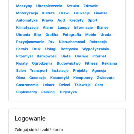
Maszyny
Ubezpieczenia
Sztuka
Zdrowie
Motoryzacja
Kultura
Drzwi
Edukacja
Finanse
Automatyka
Prawo
Agd
Kredyty
Sport
Klimatyzacja
Alarm
Lampy
Informacje
Biznes
Ubrania
Bhp
Grafika
Fotografia
Meble
Uroda
Pozycjonowanie
Rtv
Nieruchomości
Rekreacja
Serwis
Druk
Usługi
Rozrywka
Wypożyczalnia
Przemysł
Bankowość
Dieta
Obuwie
Internet
Kwiaty
Ogrodzenia
Budownictwo
Fitness
Reklama
Salon
Transport
Instalacje
Projekty
Agencja
Okna
Geodezja
Kosmetyki
Komputery
Zwierzęta
Gastronomia
Lekarz
Dzieci
Telewizja
Gsm
Suplementy
Parking
Turystyka
Logowanie
Zaloguj się lub załóż konto