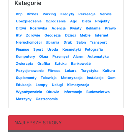
Kategorie
Bhp
Biznes
Parking
Kredyty
Rekreacja
Serwis
Ubezpieczenia
Ogrodzenia
Agd
Dieta
Projekty
Drzwi
Rozrywka
Agencja
Kwiaty
Reklama
Prawo
Rtv
Zdrowie
Geodezja
Dzieci
Meble
Internet
Nieruchomości
Ubrania
Druk
Salon
Transport
Finanse
Sport
Uroda
Kosmetyki
Fotografia
Komputery
Okna
Przemysł
Alarm
Automatyka
Zwierzęta
Grafika
Sztuka
Bankowość
Pozycjonowanie
Fitness
Lekarz
Turystyka
Kultura
Suplementy
Telewizja
Motoryzacja
Instalacje
Gsm
Edukacja
Lampy
Usługi
Klimatyzacja
Wypożyczalnia
Obuwie
Informacje
Budownictwo
Maszyny
Gastronomia
NAJLEPSZE STRONY