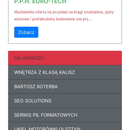
P.P.H. EURO-TECH
Wyśmienita oferta na przykład na kręgi studzienne, płyty
ażurowe i prefabrykaty budowlane (na prz...
Zobacz
NAJNOWSZE:
WNĘTRZA Z KLASĄ KALISZ
BARTOSZ KOTERBA
SEO SOLUTIONS
SERWIS PIŁ FORMATOWYCH
UKIEL MOTORÓWKI OLSZTYN