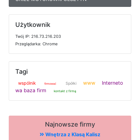
Użytkownik
T
w
ó
j
I
P: 216.73.216.203
P
r
z
e
g
l
ą
d
a
r
k
a: Chrome
Tagi
www
Interneto
wspólnik
Spółki
firmować
wa baza firm
kontakt z firmą
Najnowsze firmy
Wnętrza z Klasą Kalisz