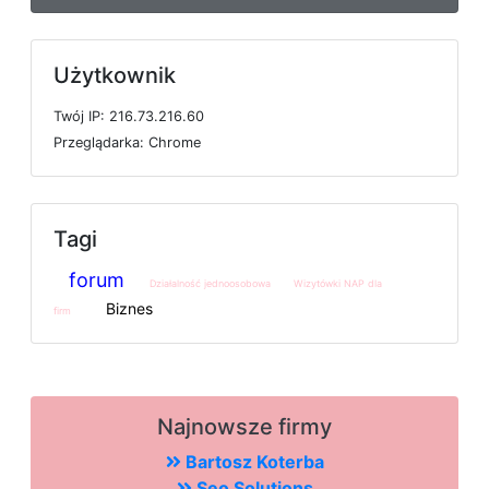
Użytkownik
T
w
ó
j
I
P: 216.73.216.60
P
r
z
e
g
l
ą
d
a
r
k
a: Chrome
Tagi
forum
Działalność jednoosobowa
Wizytówki NAP dla
Biznes
firm
Najnowsze firmy
Bartosz Koterba
Seo Solutions