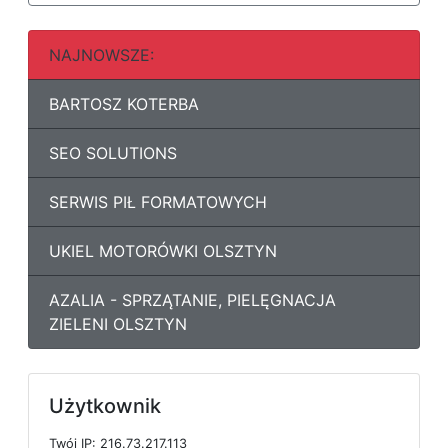
NAJNOWSZE:
BARTOSZ KOTERBA
SEO SOLUTIONS
SERWIS PIŁ FORMATOWYCH
UKIEL MOTORÓWKI OLSZTYN
AZALIA - SPRZĄTANIE, PIELĘGNACJA
ZIELENI OLSZTYN
Użytkownik
T
w
ó
j
I
P: 216.73.217.113