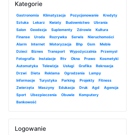
Kategorie
Gastronomia
Klimatyzacja
Pozycjonowanie
Kredyty
Sztuka
Lekarz
Kwiaty
Budownictwo
Ubrania
Salon
Geodezja
Suplementy
Zdrowie
Kultura
Finanse
Uroda
Rozrywka
Serwis
Nieruchomości
Alarm
Internet
Motoryzacja
Bhp
Gsm
Meble
Dzieci
Biznes
Transport
Wypożyczalnia
Przemysł
Fotografia
Instalacje
Rtv
Okna
Prawo
Kosmetyki
Automatyka
Telewizja
Usługi
Grafika
Rekreacja
Drzwi
Dieta
Reklama
Ogrodzenia
Lampy
Informacje
Turystyka
Parking
Projekty
Fitness
Zwierzęta
Maszyny
Edukacja
Druk
Agd
Agencja
Sport
Ubezpieczenia
Obuwie
Komputery
Bankowość
Logowanie