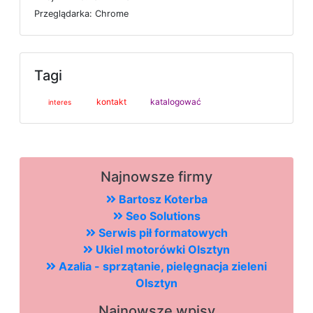
P
r
z
e
g
l
ą
d
a
r
k
a: Chrome
Tagi
kontakt
katalogować
interes
Najnowsze firmy
Bartosz Koterba
Seo Solutions
Serwis pił formatowych
Ukiel motorówki Olsztyn
Azalia - sprzątanie, pielęgnacja zieleni
Olsztyn
Najnowsze wpisy