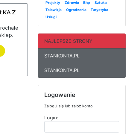
Projekty
Zdrowie
Bhp
Sztuka
Telewizja
Ogrodzenia
Turystyka
ŁKA Z
Usługi
Grochale
sklep.
NAJLEPSZE STRONY
STANKONTA.PL
STANKONTA.PL
Logowanie
Zaloguj się lub załóż konto
Login: