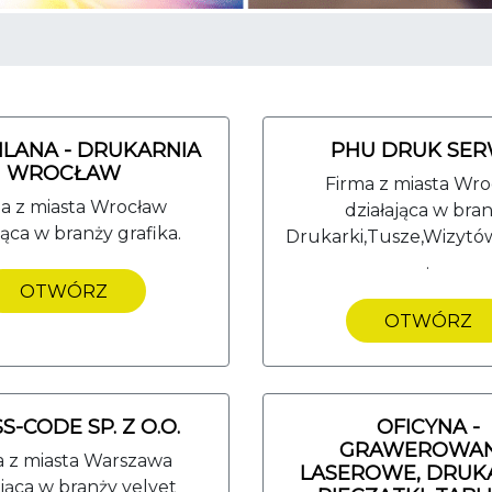
ILANA - DRUKARNIA
PHU DRUK SER
WROCŁAW
Firma z miasta Wr
a z miasta Wrocław
działająca w bra
jąca w branży grafika.
Drukarki,Tusze,Wizytów
.
OTWÓRZ
OTWÓRZ
S-CODE SP. Z O.O.
OFICYNA -
GRAWEROWAN
a z miasta Warszawa
LASEROWE, DRUKA
ająca w branży velvet