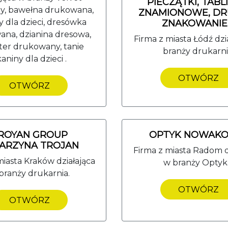
PIECZĄTKI, TABL
y, bawełna drukowana,
ZNAMIONOWE, DR
y dla dzieci, dresówka
ZNAKOWANIE .
na, dzianina dresowa,
Firma z miasta Łódź dzi
ster drukowany, tanie
branży drukarni
kaniny dla dzieci .
OTWÓRZ
OTWÓRZ
ROYAN GROUP
OPTYK NOWAKO
ARZYNA TROJAN
Firma z miasta Radom d
miasta Kraków działająca
w branży Optyk
branży drukarnia.
OTWÓRZ
OTWÓRZ