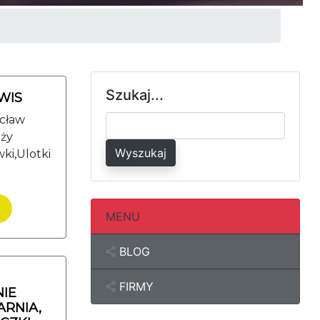
Szukaj...
WIS
ocław
nży
Wyszukaj
ki,Ulotki
MENU
BLOG
FIRMY
IE
RNIA,