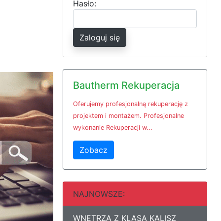
Hasło:
Zaloguj się
Bautherm Rekuperacja
Oferujemy profesjonalną rekuperację z
projektem i montażem. Profesjonalne
wykonanie Rekuperacji w...
Zobacz
NAJNOWSZE:
WNĘTRZA Z KLASĄ KALISZ