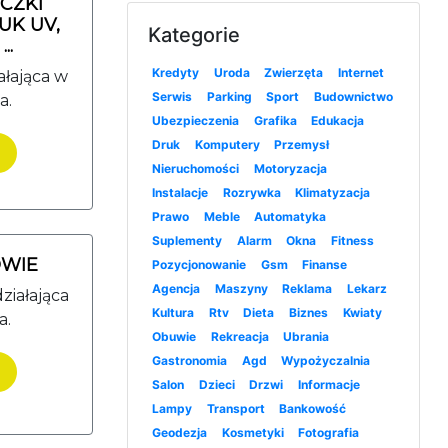
ICZKI
UK UV,
Kategorie
..
Kredyty
Uroda
Zwierzęta
Internet
ałająca w
Serwis
Parking
Sport
Budownictwo
a.
Ubezpieczenia
Grafika
Edukacja
Druk
Komputery
Przemysł
Nieruchomości
Motoryzacja
Instalacje
Rozrywka
Klimatyzacja
Prawo
Meble
Automatyka
Suplementy
Alarm
Okna
Fitness
WIE
Pozycjonowanie
Gsm
Finanse
Agencja
Maszyny
Reklama
Lekarz
ziałająca
Kultura
Rtv
Dieta
Biznes
Kwiaty
a.
Obuwie
Rekreacja
Ubrania
Gastronomia
Agd
Wypożyczalnia
Salon
Dzieci
Drzwi
Informacje
Lampy
Transport
Bankowość
Geodezja
Kosmetyki
Fotografia