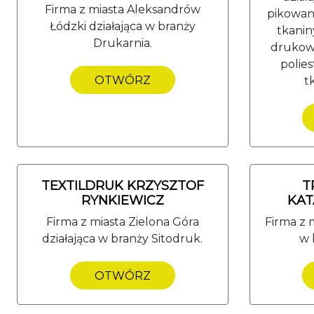
Firma z miasta Aleksandrów
pikowan
Łódzki działająca w branży
tkanin
Drukarnia.
drukowa
polie
OTWÓRZ
t
TEXTILDRUK KRZYSZTOF
T
RYNKIEWICZ
KAT
Firma z miasta Zielona Góra
Firma z 
działająca w branży Sitodruk.
w 
OTWÓRZ