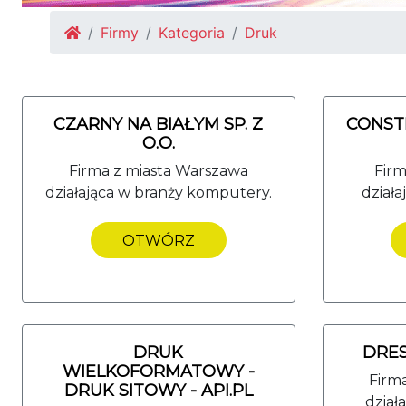
Firmy
Kategoria
Druk
CZARNY NA BIAŁYM SP. Z
CONST
O.O.
Firma z miasta Warszawa
Firm
działająca w branży komputery.
działa
OTWÓRZ
DRUK
DRES
WIELKOFORMATOWY -
Firm
DRUK SITOWY - API.PL
dział