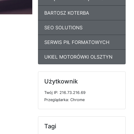
BARTOSZ KOTERBA
SEO SOLUTIONS
SERWIS PIŁ FORMATOWYCH
UKIEL MOTORÓWKI OLSZTYN
Użytkownik
T
w
ó
j
I
P: 216.73.216.69
P
r
z
e
g
l
ą
d
a
r
k
a: Chrome
Tagi