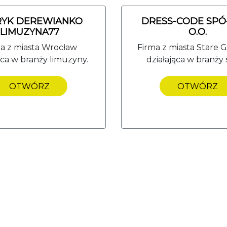
RYK DEREWIANKO
DRESS-CODE SPÓ
LIMUZYNA77
O.O.
a z miasta Wrocław
Firma z miasta Stare 
ąca w branży limuzyny.
działająca w branży 
OTWÓRZ
OTWÓRZ