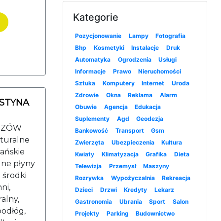
Kategorie
Pozycjonowanie
Lampy
Fotografia
Bhp
Kosmetyki
Instalacje
Druk
Automatyka
Ogrodzenia
Usługi
Informacje
Prawo
Nieruchomości
Sztuka
Komputery
Internet
Uroda
Zdrowie
Okna
Reklama
Alarm
USTYNA
Obuwie
Agencja
Edukacja
Suplementy
Agd
Geodezja
ESZÓW
Bankowość
Transport
Gsm
aturalne
Zwierzęta
Ubezpieczenia
Kultura
gańskie
Kwiaty
Klimatyzacja
Grafika
Dieta
alne płyny
Telewizja
Przemysł
Maszyny
 środki
Rozrywka
Wypożyczalnia
Rekreacja
ni,
Dzieci
Drzwi
Kredyty
Lekarz
alny,
Gastronomia
Ubrania
Sport
Salon
podłóg,
Projekty
Parking
Budownictwo