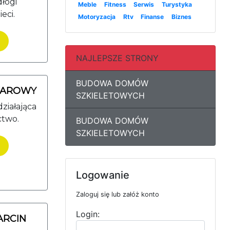
łogi
Meble
Fitness
Serwis
Turystyka
eci.
Motoryzacja
Rtv
Finanse
Biznes
NAJLEPSZE STRONY
BUDOWA DOMÓW
WAROWY
SZKIELETOWYCH
działająca
ctwo.
BUDOWA DOMÓW
SZKIELETOWYCH
Logowanie
Zaloguj się lub załóż konto
Login:
ARCIN