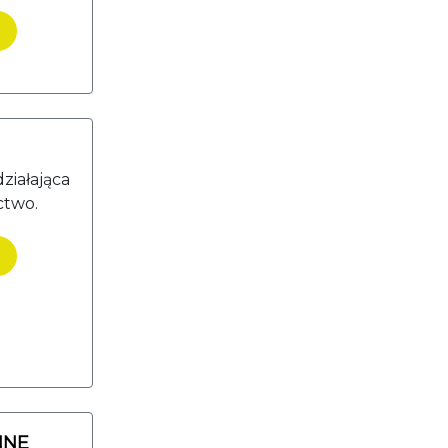
ziałająca
ctwo.
NNE