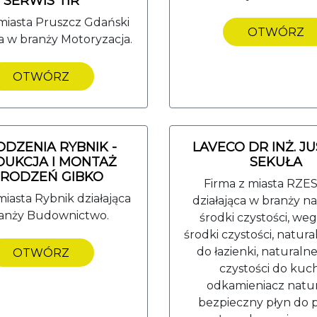
SERWIS TIR
miasta Pruszcz Gdański
OTWÓRZ
ca w branży Motoryzacja.
OTWÓRZ
DZENIA RYBNIK -
LAVECO DR INŻ. J
UKCJA I MONTAŻ
SEKUŁA
RODZEŃ GIBKO
Firma z miasta RZ
miasta Rybnik działająca
działająca w branży n
anży Budownictwo.
środki czystości, we
środki czystości, natur
do łazienki, naturalne
OTWÓRZ
czystości do kuch
odkamieniacz natur
bezpieczny płyn do 