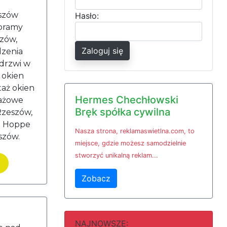
eszów
Hasło:
 bramy
zów,
Zaloguj się
dzenia
 drzwi w
 okien
taż okien
Hermes Chechłowski
rażowe
Bręk spółka cywilna
Rzeszów,
i Hoppe
Nasza strona, reklamaswietlna.com, to
szów.
miejsce, gdzie możesz samodzielnie
stworzyć unikalną reklam...
Zobacz
NAJNOWSZE: