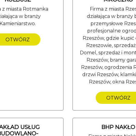
a z miasta Rotmanka
Firma z miasta Rz
iałająca w branży
działająca w branży
Kamieniarstwo.
przemysłowe Rzes
profesjonalne ogro
Rzeszów, gdzie kupić
OTWÓRZ
Rzeszowie, sprzedaż
Domel, sprzedaż i mon
Rzeszów, bramy ga
Rzeszów, ogrodzenia 
drzwi Rzeszów, klamk
Rzeszów, okna Rze
OTWÓRZ
AKŁAD USŁUG
BHP NAKŁO
BUDOWLANO-