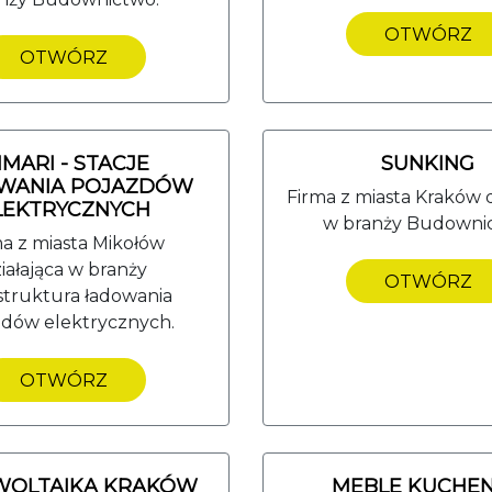
OTWÓRZ
OTWÓRZ
MMARI - STACJE
SUNKING
WANIA POJAZDÓW
Firma z miasta Kraków d
LEKTRYCZNYCH
w branży Budowni
ma z miasta Mikołów
iałająca w branży
OTWÓRZ
astruktura ładowania
zdów elektrycznych.
OTWÓRZ
WOLTAIKA KRAKÓW
MEBLE KUCHE