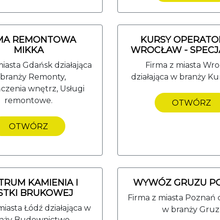
RMA REMONTOWA
KURSY OPERAT
MIKKA
WROCŁAW - SPECJA
miasta Gdańsk działająca
Firma z miasta Wr
 branży Remonty,
działająca w branży Ku
zenia wnętrz, Usługi
remontowe.
OTWÓRZ
OTWÓRZ
TRUM KAMIENIA I
WYWÓZ GRUZU P
STKI BRUKOWEJ
Firma z miasta Poznań d
miasta Łódź działająca w
w branży Gruz
nży Budownictwo.