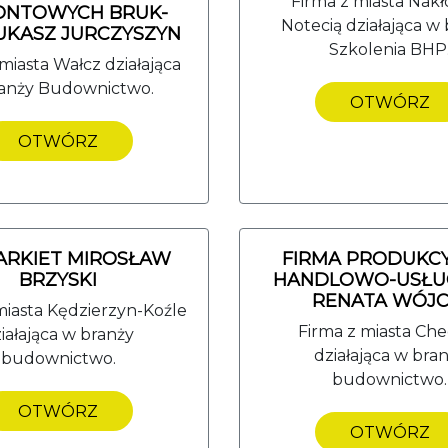
Firma z miasta Nakł
ONTOWYCH BRUK-
Notecią działająca w
UKASZ JURCZYSZYN
Szkolenia BHP
miasta Wałcz działająca
anży Budownictwo.
OTWÓRZ
OTWÓRZ
ARKIET MIROSŁAW
FIRMA PRODUKC
BRZYSKI
HANDLOWO-USŁ
RENATA WÓJC
miasta Kędzierzyn-Koźle
Firma z miasta Che
iałająca w branży
działająca w bra
budownictwo.
budownictwo.
OTWÓRZ
OTWÓRZ