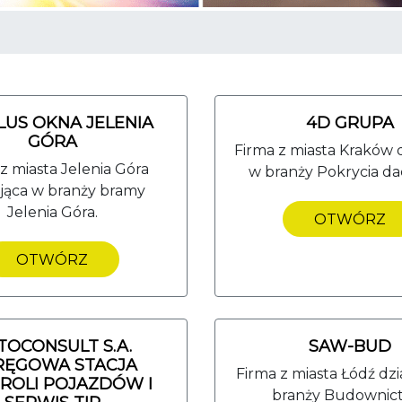
LUS OKNA JELENIA
4D GRUPA
GÓRA
Firma z miasta Kraków d
z miasta Jelenia Góra
w branży Pokrycia d
ająca w branży bramy
Jelenia Góra.
OTWÓRZ
OTWÓRZ
TOCONSULT S.A.
SAW-BUD
RĘGOWA STACJA
Firma z miasta Łódź dzi
ROLI POJAZDÓW I
branży Budownic