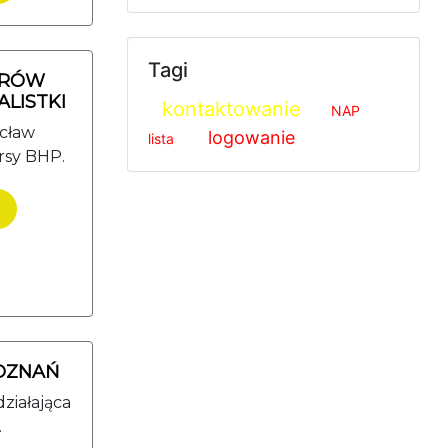
Tagi
ORÓW
LISTKI
kontaktowanie
NAP
ocław
logowanie
lista
rsy BHP.
OZNAŃ
ziałająca
.