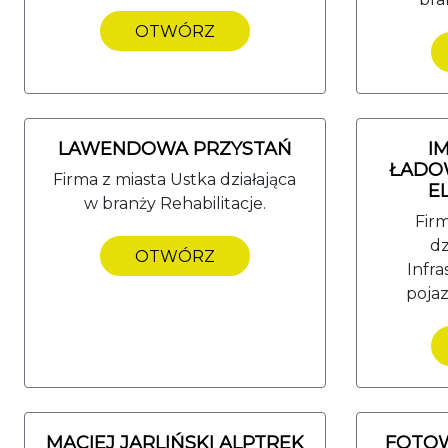
OTWÓRZ
LAWENDOWA PRZYSTAŃ
I
ŁADO
Firma z miasta Ustka działająca
E
w branży Rehabilitacje.
Fir
dz
OTWÓRZ
Infr
poja
MACIEJ JARLIŃSKI ALPTREK
FOTO