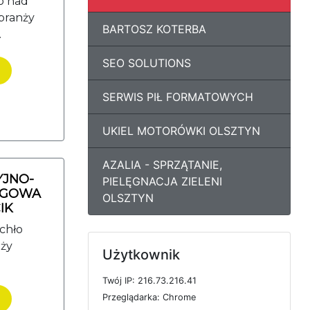
o nad
 branży
BARTOSZ KOTERBA
.
SEO SOLUTIONS
SERWIS PIŁ FORMATOWYCH
UKIEL MOTORÓWKI OLSZTYN
AZALIA - SPRZĄTANIE,
YJNO-
PIELĘGNACJA ZIELENI
UGOWA
OLSZTYN
IK
chło
nży
Użytkownik
T
w
ó
j
I
P: 216.73.216.41
P
r
z
e
g
l
ą
d
a
r
k
a: Chrome