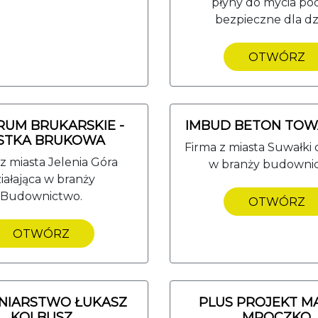
płyny do mycia pod
bezpieczne dla dzi
OTWÓRZ
UM BRUKARSKIE -
IMBUD BETON TO
STKA BRUKOWA
Firma z miasta Suwałki 
z miasta Jelenia Góra
w branży budowni
iałająca w branży
Budownictwo.
OTWÓRZ
OTWÓRZ
NIARSTWO ŁUKASZ
PLUS PROJEKT M
KOLBUSZ
MROCZKO