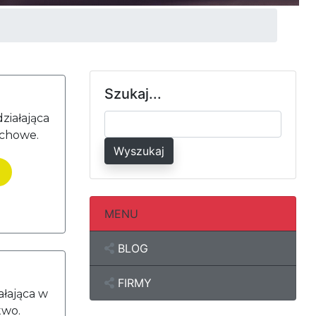
Szukaj...
ziałająca
achowe.
Wyszukaj
MENU
BLOG
FIRMY
ałająca w
two.