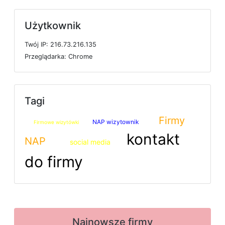
Użytkownik
T
w
ó
j
I
P: 216.73.216.135
P
r
z
e
g
l
ą
d
a
r
k
a: Chrome
Tagi
Firmy
NAP wizytownik
Firmowe wizytówki
kontakt
NAP
social media
do firmy
Najnowsze firmy