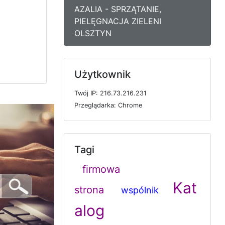
AZALIA - SPRZĄTANIE,
PIELĘGNACJA ZIELENI
OLSZTYN
Użytkownik
T
w
ó
j
I
P: 216.73.216.231
P
r
z
e
g
l
ą
d
a
r
k
a: Chrome
Tagi
firmowa
Kat
strona
wspólnik
alog