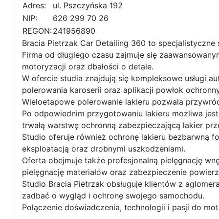
Adres:
ul. Pszczyńska 192
NIP:
626 299 70 26
REGON:
241956890
Bracia Pietrzak Car Detailing 360 to specjalistyczne
Firma od długiego czasu zajmuje się zaawansowanym
motoryzacji oraz dbałości o detale.
W ofercie studia znajdują się kompleksowe usługi auto
polerowania karoserii oraz aplikacji powłok ochronn
Wieloetapowe polerowanie lakieru pozwala przywróci
Po odpowiednim przygotowaniu lakieru możliwa jes
trwałą warstwę ochronną zabezpieczającą lakier pr
Studio oferuje również ochronę lakieru bezbarwną fo
eksploatacją oraz drobnymi uszkodzeniami.
Oferta obejmuje także profesjonalną pielęgnację wn
pielęgnację materiałów oraz zabezpieczenie powierz
Studio Bracia Pietrzak obsługuje klientów z aglomera
zadbać o wygląd i ochronę swojego samochodu.
Połączenie doświadczenia, technologii i pasji do m