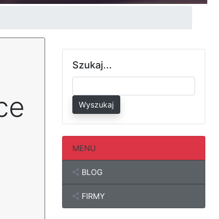
Szukaj...
ice
Wyszukaj
MENU
BLOG
FIRMY