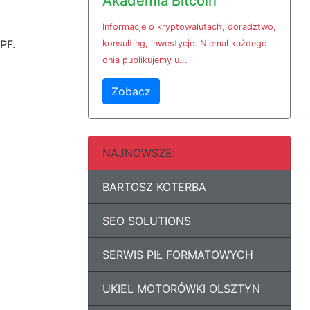
Akademia Bitcoin
Informacje o kryptowalutach, doradztwo,
PF.
konsulting, inwestycje. Niemal każdego
dnia publikujemy u...
Zobacz
NAJNOWSZE:
BARTOSZ KOTERBA
SEO SOLUTIONS
SERWIS PIŁ FORMATOWYCH
UKIEL MOTORÓWKI OLSZTYN