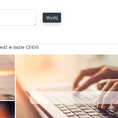
Wyślij
w
d
ź w bazie CEIDG