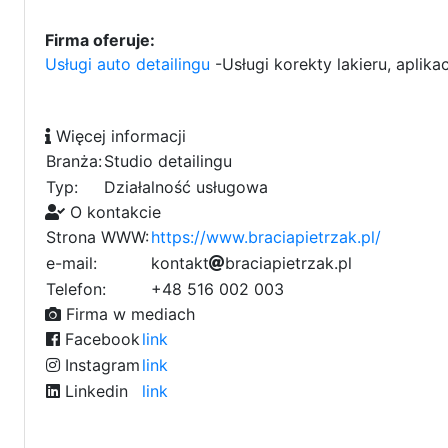
Firma oferuje:
Usługi auto detailingu
-Usługi korekty lakieru, aplika
Więcej informacji
Branża:
Studio detailingu
Typ:
Działalność usługowa
O kontakcie
Strona WWW:
https://www.braciapietrzak.pl/
e-mail:
a
k
o
b
n
t
a
k
b
t
b
r
a
c
f
i
a
p
i
e
t
r
z
a
k
1
.
7
p
l
f
2
5
0
c
Telefon:
+48 516 002 003
2
c
Firma w mediach
Facebook
link
Instagram
link
Linkedin
link