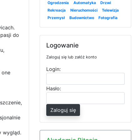
Ogrodzenia
Automatyka
Drzwi
Rekreacja
Nieruchomości
Telewizja
Przemysł
Budownictwo
Fotografia
wicach.
pasji do
Logowanie
u,
Zaloguj się lub załóż konto
Login:
 one
Hasło:
szczenie,
Zaloguj się
sjonalnie
y wygląd.