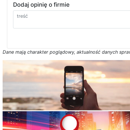
Dodaj opinię o firmie
D
a
n
e
m
a
j
ą
c
h
a
r
a
k
t
e
r poglądowy,
a
k
t
u
a
l
n
o
ś
ć
d
a
n
y
c
h
s
p
r
a