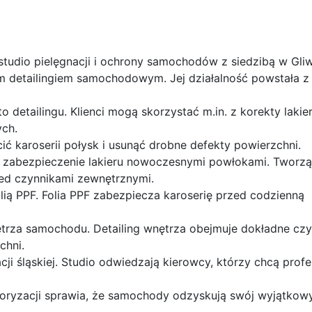
 studio pielęgnacji i ochrony samochodów z siedzibą w Gli
 detailingiem samochodowym. Jej działalność powstała z 
 detailingu. Klienci mogą skorzystać m.in. z korekty lakier
ych.
ć karoserii połysk i usunąć drobne defekty powierzchni.
t zabezpieczenie lakieru nowoczesnymi powłokami. Tworzą
zed czynnikami zewnętrznymi.
lią PPF. Folia PPF zabezpiecza karoserię przed codzienną
ętrza samochodu. Detailing wnętrza obejmuje dokładne czy
chni.
cji śląskiej. Studio odwiedzają kierowcy, którzy chcą profe
otoryzacji sprawia, że samochody odzyskują swój wyjątkow