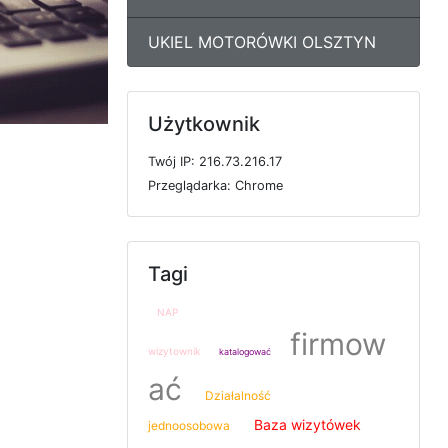
UKIEL MOTORÓWKI OLSZTYN
Użytkownik
T
w
ó
j
I
P: 216.73.216.17
P
r
z
e
g
l
ą
d
a
r
k
a: Chrome
Tagi
NAP
firmow
wizytownik
katalogować
ać
Działalność
Baza wizytówek
jednoosobowa