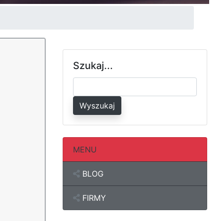
Szukaj...
Wyszukaj
MENU
BLOG
FIRMY