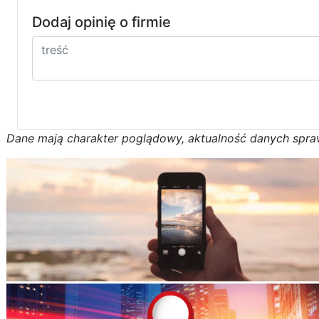
Dodaj opinię o firmie
D
a
n
e
m
a
j
ą
c
h
a
r
a
k
t
e
r poglądowy,
a
k
t
u
a
l
n
o
ś
ć
d
a
n
y
c
h
s
p
r
a