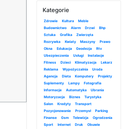
Kategorie
Zdrowie
Kultura
Meble
Budownictwo
Alarm
Drzwi
Bhp
Sztuka
Grafika
Zwierzęta
Rozrywka
Kwiaty
Maszyny
Prawo
Okna
Edukacja
Geodezja
Rtv
Ubezpieczenia
Usługi
Instalacje
Fitness
Dzieci
Klimatyzacja
Lekarz
Reklama
Wypożyczalnia
Uroda
Agencja
Dieta
Komputery
Projekty
Suplementy
Lampy
Fotografia
Informacje
Automatyka
Ubrania
Motoryzacja
Biznes
Turystyka
Salon
Kredyty
Transport
Pozycjonowanie
Przemysł
Parking
Finanse
Gsm
Telewizja
Ogrodzenia
Sport
Internet
Druk
Obuwie