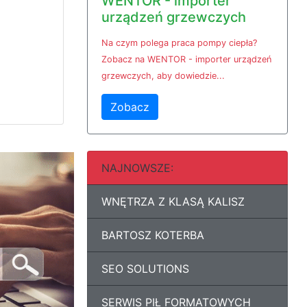
WENTOR - importer
urządzeń grzewczych
Na czym polega praca pompy ciepła?
Zobacz na WENTOR - importer urządzeń
grzewczych, aby dowiedzie...
Zobacz
NAJNOWSZE:
WNĘTRZA Z KLASĄ KALISZ
BARTOSZ KOTERBA
SEO SOLUTIONS
SERWIS PIŁ FORMATOWYCH