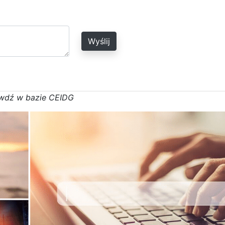
Wyślij
w
d
ź w bazie CEIDG