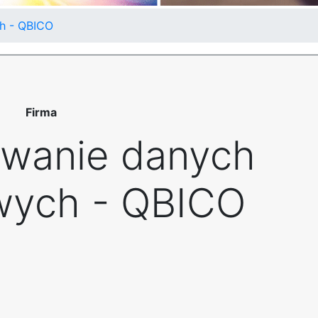
h - QBICO
Firma
wanie danych
wych - QBICO