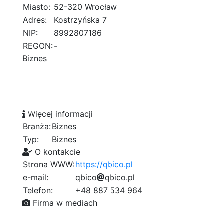
Miasto:
52-320 Wrocław
Adres:
Kostrzyńska 7
NIP:
8992807186
REGON:
-
Biznes
Więcej informacji
Branża:
Biznes
Typ:
Biznes
O kontakcie
Strona WWW:
https://qbico.pl
e-mail:
q
b
i
c
1
o
q
d
b
i
c
o
5
.
p
9
l
b
2
Telefon:
+48 887 534 964
7
Firma w mediach