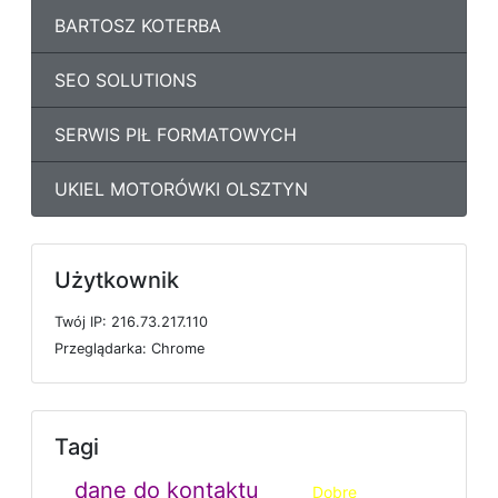
BARTOSZ KOTERBA
SEO SOLUTIONS
SERWIS PIŁ FORMATOWYCH
UKIEL MOTORÓWKI OLSZTYN
Użytkownik
T
w
ó
j
I
P: 216.73.217.110
P
r
z
e
g
l
ą
d
a
r
k
a: Chrome
Tagi
dane do kontaktu
Dobre