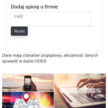
Dodaj opinię o firmie
Wyślij
D
a
n
e
m
a
j
ą
c
h
a
r
a
k
t
e
r poglądowy,
a
k
t
u
a
l
n
o
ś
ć
d
a
n
y
c
h
s
p
r
a
w
d
ź w bazie CEIDG