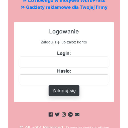
Co nowego w motywie WordPress
Gadżety reklamowe dla Twojej firmy
Logowanie
Zaloguj się lub załóż konto
Login:
Hasło:
Zaloguj się
© All right Reversed.
Strona
k
o
r
z
y
s
t
a z plików