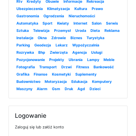
Rtv
Kredyty
Obuwie
Informacje
Rekreacja
Ubezpieczenia
Klimatyzacja
Kultura
Prawo
Gastronomia
Ogrodzenia
Nieruchomości
Automatyka
Sport
Kwiaty
Internet
Salon
Serwis
Sztuka
Telewizja
Przemysł
Uroda
Dieta
Reklama
Instalacje
Okna
Zdrowie
Biznes
Turystyka
Parking
Geodezja
Lekarz
Wypożyczalnia
Rozrywka
Bhp
Zwierzęta
Agencja
Usługi
Pozycjonowanie
Projekty
Ubrania
Lampy
Meble
Fotografia
Transport
Drzwi
Fitness
Bankowość
Grafika
Finanse
Kosmetyki
Suplementy
Budownictwo
Motoryzacja
Edukacja
Komputery
Maszyny
Alarm
Gsm
Druk
Agd
Dzieci
Logowanie
Zaloguj się lub załóż konto