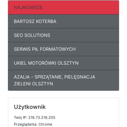
NAJNOWSZE:
BARTOSZ KOTERBA
SEO SOLUTIONS
SERWIS PIŁ FORMATOWYCH
UKIEL MOTORÓWKI OLSZTYN
AZALIA - SPRZĄTANIE, PIELĘGNACJA
ZIELENI OLSZTYN
Użytkownik
T
w
ó
j
I
P: 216.73.216.205
P
r
z
e
g
l
ą
d
a
r
k
a: Chrome