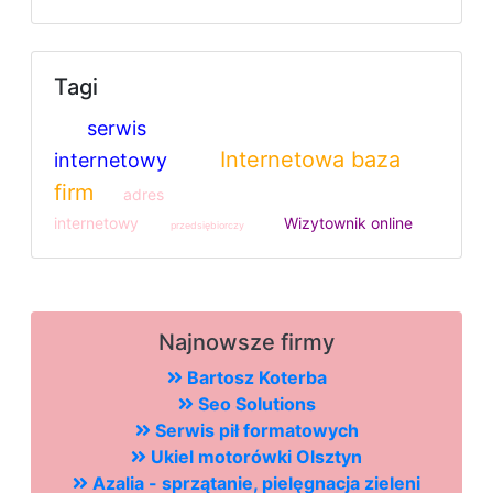
Tagi
serwis
Internetowa baza
internetowy
firm
adres
internetowy
Wizytownik online
przedsiębiorczy
Najnowsze firmy
Bartosz Koterba
Seo Solutions
Serwis pił formatowych
Ukiel motorówki Olsztyn
Azalia - sprzątanie, pielęgnacja zieleni