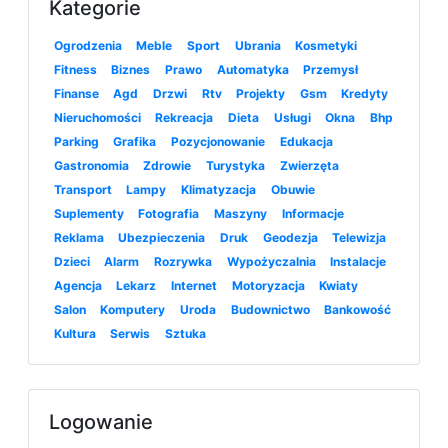
Kategorie
Ogrodzenia
Meble
Sport
Ubrania
Kosmetyki
Fitness
Biznes
Prawo
Automatyka
Przemysł
Finanse
Agd
Drzwi
Rtv
Projekty
Gsm
Kredyty
Nieruchomości
Rekreacja
Dieta
Usługi
Okna
Bhp
Parking
Grafika
Pozycjonowanie
Edukacja
Gastronomia
Zdrowie
Turystyka
Zwierzęta
Transport
Lampy
Klimatyzacja
Obuwie
Suplementy
Fotografia
Maszyny
Informacje
Reklama
Ubezpieczenia
Druk
Geodezja
Telewizja
Dzieci
Alarm
Rozrywka
Wypożyczalnia
Instalacje
Agencja
Lekarz
Internet
Motoryzacja
Kwiaty
Salon
Komputery
Uroda
Budownictwo
Bankowość
Kultura
Serwis
Sztuka
Logowanie