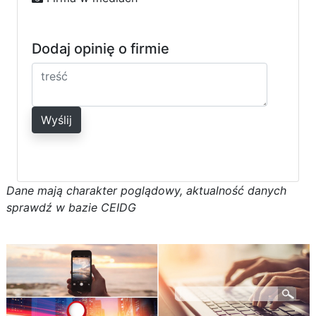
Dodaj opinię o firmie
Wyślij
D
a
n
e
m
a
j
ą
c
h
a
r
a
k
t
e
r poglądowy,
a
k
t
u
a
l
n
o
ś
ć
d
a
n
y
c
h
s
p
r
a
w
d
ź w bazie CEIDG