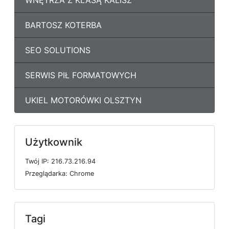
WNĘTRZA Z KLASĄ KALISZ
BARTOSZ KOTERBA
SEO SOLUTIONS
SERWIS PIŁ FORMATOWYCH
UKIEL MOTORÓWKI OLSZTYN
Użytkownik
T
w
ó
j
I
P: 216.73.216.94
P
r
z
e
g
l
ą
d
a
r
k
a: Chrome
Tagi