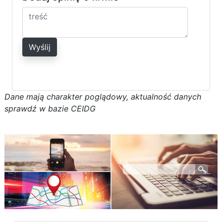
Wyślij
D
a
n
e
m
a
j
ą
c
h
a
r
a
k
t
e
r poglądowy,
a
k
t
u
a
l
n
o
ś
ć
d
a
n
y
c
h
s
p
r
a
w
d
ź w bazie CEIDG