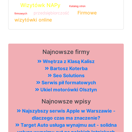
Wizytówk NAPy
Katalog stron
Firmowe
przedsiębiorczość
firmowych
wizytówki online
Najnowsze firmy
Wnętrza z Klasą Kalisz
Bartosz Koterba
Seo Solutions
Serwis pił formatowych
Ukiel motorówki Olsztyn
Najnowsze wpisy
Najszybszy serwis Apple w Warszawie -
dlaczego czas ma znaczenie?
Target Auto usługa wynajmu aut - solidna