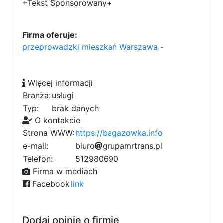
+Tekst Sponsorowany+
Firma oferuje:
przeprowadzki mieszkań Warszawa
-
Więcej informacji
Branża:
usługi
Typ:
brak danych
O kontakcie
Strona WWW:
https://bagazowka.info
e-mail:
b
i
9
u
7
r
o
a
g
1
r
f
u
p
a
m
r
t
r
a
d
n
s
.
e
p
l
5
0
f
9
Telefon:
512980690
2
Firma w mediach
Facebook
link
Dodaj opinię o firmie