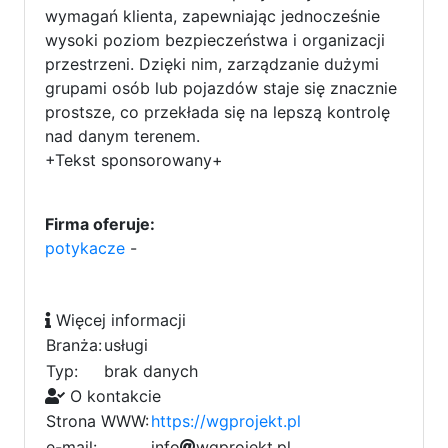
wymagań klienta, zapewniając jednocześnie
wysoki poziom bezpieczeństwa i organizacji
przestrzeni. Dzięki nim, zarządzanie dużymi
grupami osób lub pojazdów staje się znacznie
prostsze, co przekłada się na lepszą kontrolę
nad danym terenem.
+Tekst sponsorowany+
Firma oferuje:
potykacze
-
Więcej informacji
Branża:
usługi
Typ:
brak danych
O kontakcie
Strona WWW:
https://wgprojekt.pl
e-mail:
i
n
f
o
w
0
g
8
p
r
o
j
e
k
6
t
1
.
1
p
l