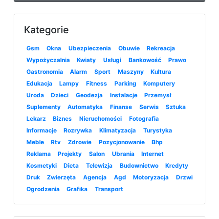
Kategorie
Gsm
Okna
Ubezpieczenia
Obuwie
Rekreacja
Wypożyczalnia
Kwiaty
Usługi
Bankowość
Prawo
Gastronomia
Alarm
Sport
Maszyny
Kultura
Edukacja
Lampy
Fitness
Parking
Komputery
Uroda
Dzieci
Geodezja
Instalacje
Przemysł
Suplementy
Automatyka
Finanse
Serwis
Sztuka
Lekarz
Biznes
Nieruchomości
Fotografia
Informacje
Rozrywka
Klimatyzacja
Turystyka
Meble
Rtv
Zdrowie
Pozycjonowanie
Bhp
Reklama
Projekty
Salon
Ubrania
Internet
Kosmetyki
Dieta
Telewizja
Budownictwo
Kredyty
Druk
Zwierzęta
Agencja
Agd
Motoryzacja
Drzwi
Ogrodzenia
Grafika
Transport