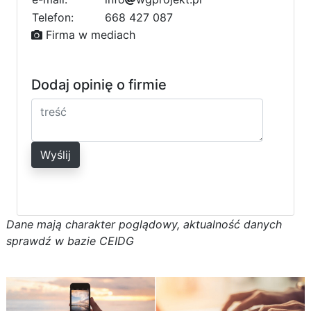
b
a
Telefon:
668 427 087
c
Firma w mediach
Dodaj opinię o firmie
Wyślij
D
a
n
e
m
a
j
ą
c
h
a
r
a
k
t
e
r poglądowy,
a
k
t
u
a
l
n
o
ś
ć
d
a
n
y
c
h
s
p
r
a
w
d
ź w bazie CEIDG