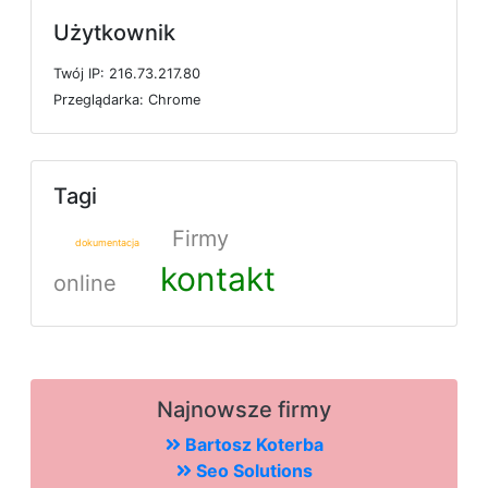
Użytkownik
T
w
ó
j
I
P: 216.73.217.80
P
r
z
e
g
l
ą
d
a
r
k
a: Chrome
Tagi
Firmy
dokumentacja
kontakt
online
Najnowsze firmy
Bartosz Koterba
Seo Solutions