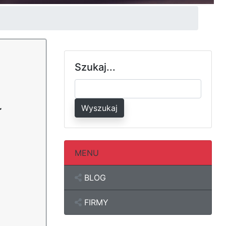
Szukaj...
ł
Wyszukaj
MENU
BLOG
FIRMY