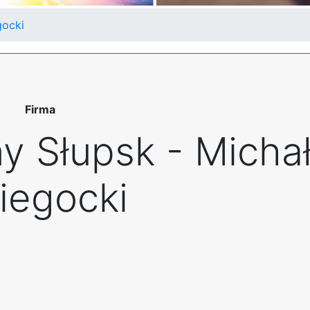
gocki
Firma
y Słupsk - Micha
iegocki