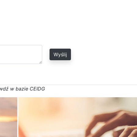
Wyślij
w
d
ź w bazie CEIDG