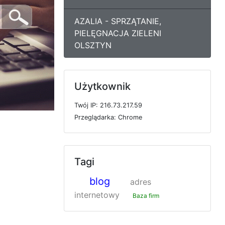
AZALIA - SPRZĄTANIE,
PIELĘGNACJA ZIELENI
OLSZTYN
Użytkownik
T
w
ó
j
I
P: 216.73.217.59
P
r
z
e
g
l
ą
d
a
r
k
a: Chrome
Tagi
blog
adres
internetowy
Baza firm