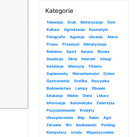
Kategorie
Telewizja
Druk
Motoryzacja
Gsm
Kultura
Ogrodzenia
Kosmetyki
Fotografia
Agencja
Ubrania
Alarm
Prawo
Przemysł
Klimatyzacja
Reklama
Sport
Serwis
Biznes
Geodezja
Okna
Internet
Usługi
Instalacje
Maszyny
Fitness
Suplementy
Nieruchomości
Dzieci
Gastronomia
Grafika
Rozrywka
Budownictwo
Lampy
Obuwie
Edukacja
Meble
Dieta
Lekarz
Informacje
Automatyka
Zwierzęta
Pozycjonowanie
Kredyty
Ubezpieczenia
Bhp
Salon
Agd
Zdrowie
Rtv
Bankowość
Parking
Komputery
Uroda
Wypożyczalnia