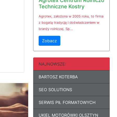
Agrotex Centrum Rolniczo
Techniczne Kostry
Agrotex, założona w 2005 roku, to firma
z bogatą tradycją i doświadczeniem w
branży rolniczej. Sp...
Zobacz
NAJNOWSZE:
BARTOSZ KOTERBA
SEO SOLUTIONS
SERWIS PIŁ FORMATOWYCH
UKIEL MOTORÓWKI OLSZTYN